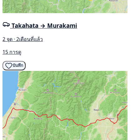
Takahata → Murakami
2 จุด · 2เดือนที่แล้ว
15 การดู
บันทึก