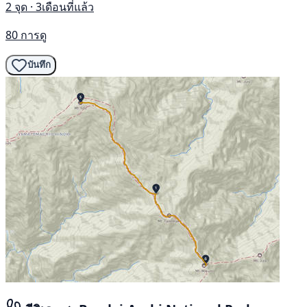
2 จุด · 3เดือนที่แล้ว
80 การดู
บันทึก