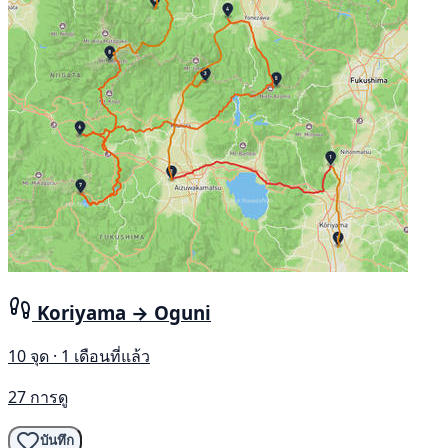
Koriyama → Oguni
10 จุด · 1 เดือนที่แล้ว
27 การดู
บันทึก