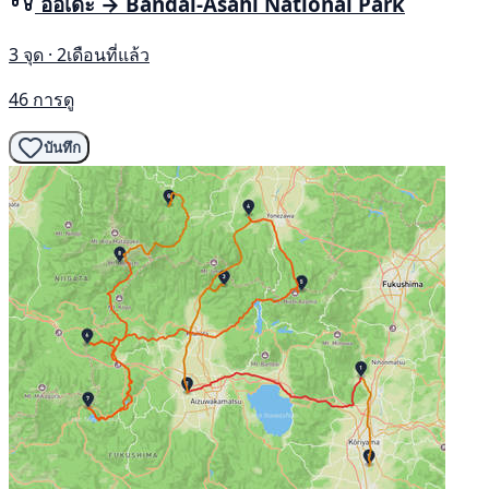
อีอิเดะ → Bandai-Asahi National Park
3 จุด · 2เดือนที่แล้ว
46 การดู
บันทึก