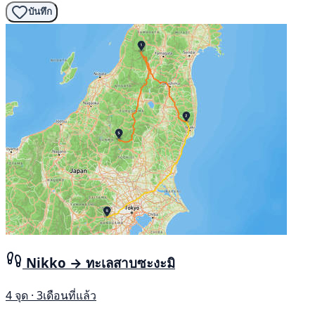
บันทึก
Nikko → ทะเลสาบซะงะมิ
4 จุด · 3เดือนที่แล้ว