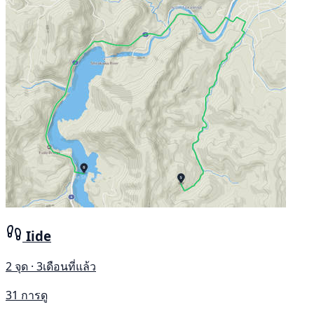
Iide
2 จุด · 3เดือนที่แล้ว
31 การดู