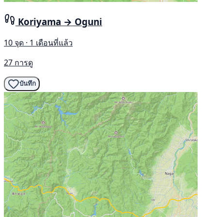
Koriyama → Oguni
10 จุด · 1 เดือนที่แล้ว
27 การดู
บันทึก