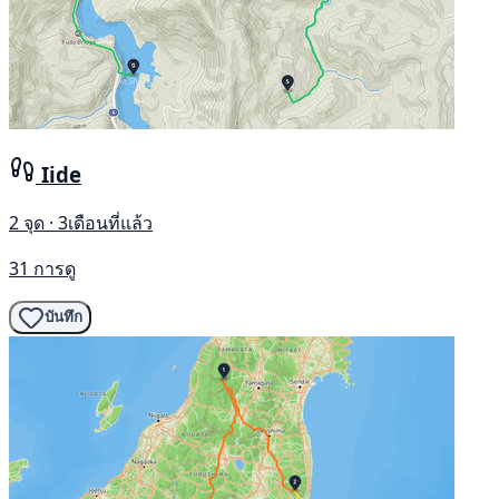
Iide
2 จุด · 3เดือนที่แล้ว
31 การดู
บันทึก