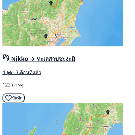
Nikko → ทะเลสาบซะงะมิ
4 จุด · 3เดือนที่แล้ว
122 การดู
บันทึก