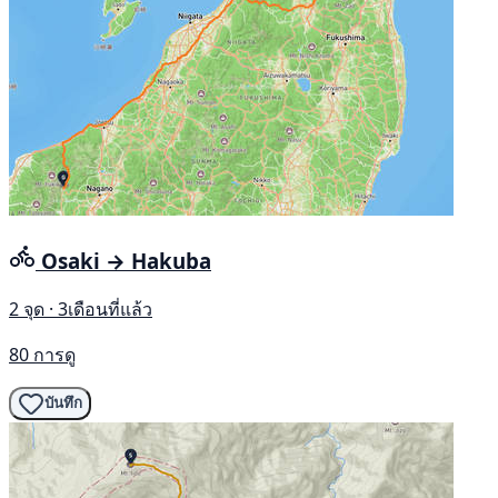
Osaki → Hakuba
2 จุด · 3เดือนที่แล้ว
80 การดู
บันทึก