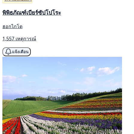
พิพิธภัณฑ์เบียร์ซัปโปโระ
ฮอกไกโด
1,557 เหตุการณ์
แจ้งเตือน