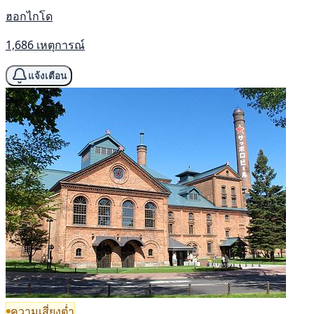
ฮอกไกโด
1,686 เหตุการณ์
แจ้งเตือน
ความเสี่ยงต่ำ