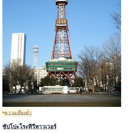
ความเสี่ยงต่ำ
ซัปโปะโระทีวีทาวเวอร์