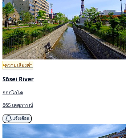
ความเสี่ยงต่ำ
Sōsei River
ฮอกไกโด
665 เหตุการณ์
แจ้งเตือน