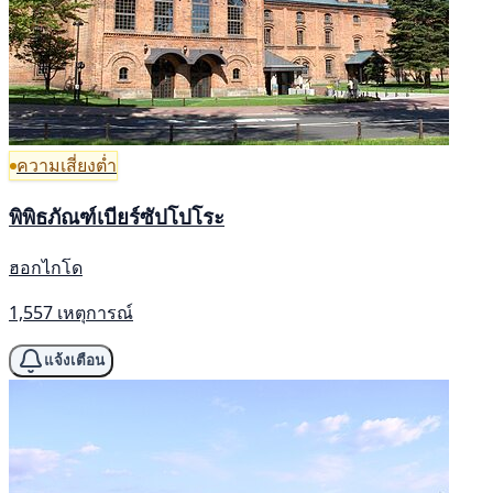
ความเสี่ยงต่ำ
พิพิธภัณฑ์เบียร์ซัปโปโระ
ฮอกไกโด
1,557 เหตุการณ์
แจ้งเตือน