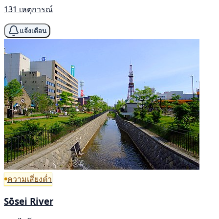
131 เหตุการณ์
แจ้งเตือน
ความเสี่ยงต่ำ
Sōsei River