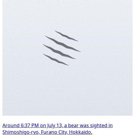
Around 6:37 PM on July 13, a bear was sighted in
Shimoshigo-ryo, Furano City, Hokkaido.