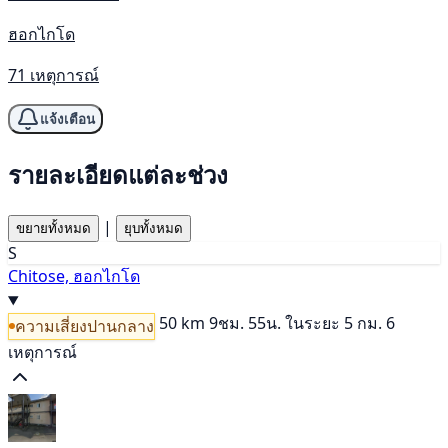
ฮอกไกโด
71 เหตุการณ์
แจ้งเตือน
รายละเอียดแต่ละช่วง
|
ขยายทั้งหมด
ยุบทั้งหมด
S
Chitose, ฮอกไกโด
50 km
9ชม. 55น.
ในระยะ 5 กม. 6
ความเสี่ยงปานกลาง
เหตุการณ์