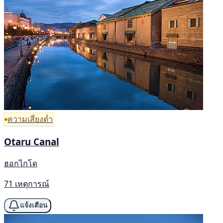
ความเสี่ยงต่ำ
Otaru Canal
ฮอกไกโด
71 เหตุการณ์
แจ้งเตือน