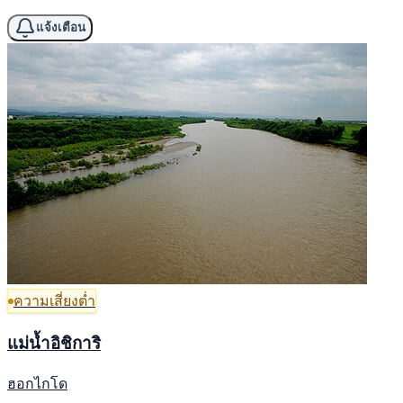
แจ้งเตือน
ความเสี่ยงต่ำ
แม่น้ำอิชิการิ
ฮอกไกโด