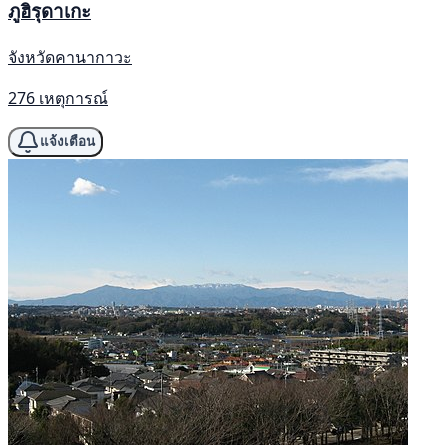
ภูฮิรุดาเกะ
จังหวัดคานากาวะ
276 เหตุการณ์
แจ้งเตือน