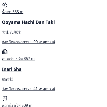
น้ำตก
335 m
Ooyama Hachi Dan Taki
大山八段滝
จังหวัดคานากาวะ ·
99 เหตุการณ์
ศาลเจ้า・วัด
357 m
Inari Sha
稲荷社
จังหวัดคานากาวะ ·
41 เหตุการณ์
สถานีรถไฟ
509 m