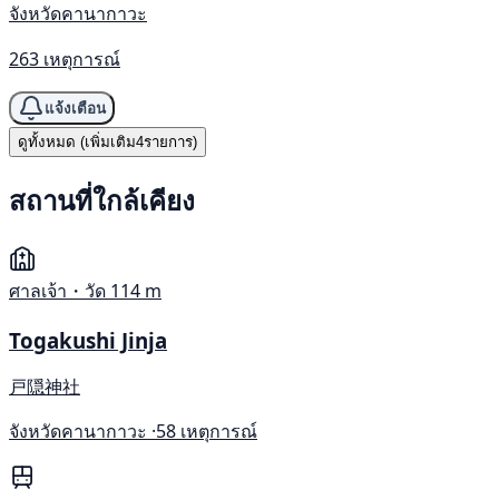
จังหวัดคานากาวะ
263 เหตุการณ์
แจ้งเตือน
ดูทั้งหมด (เพิ่มเติม4รายการ)
สถานที่ใกล้เคียง
ศาลเจ้า・วัด
114 m
Togakushi Jinja
戸隠神社
จังหวัดคานากาวะ ·
58 เหตุการณ์