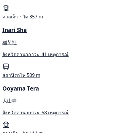
ศาลเจ้า・วัด
357 m
Inari Sha
稲荷社
จังหวัดคานากาวะ ·
41 เหตุการณ์
สถานีรถไฟ
509 m
Ooyama Tera
大山寺
จังหวัดคานากาวะ ·
58 เหตุการณ์