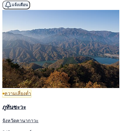
แจ้งเตือน
ความเสี่ยงต่ำ
ภูทันซะวะ
จังหวัดคานากาวะ