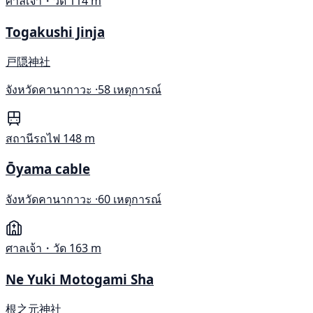
ศาลเจ้า・วัด
114 m
Togakushi Jinja
戸隠神社
จังหวัดคานากาวะ ·
58 เหตุการณ์
สถานีรถไฟ
148 m
Ōyama cable
จังหวัดคานากาวะ ·
60 เหตุการณ์
ศาลเจ้า・วัด
163 m
Ne Yuki Motogami Sha
根之元神社