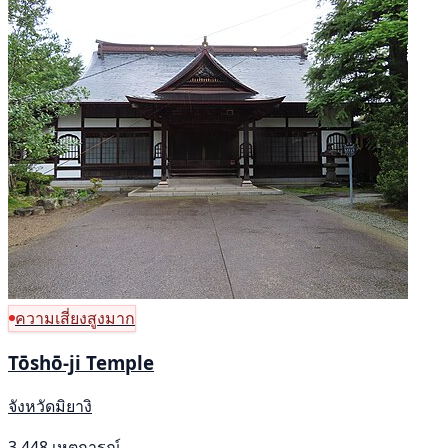
ความเสี่ยงสูงมาก
Tōshō-ji Temple
จังหวัดมิยางิ
3,448 เหตุการณ์