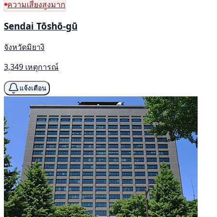
ความเสี่ยงสูงมาก
Sendai Tōshō-gū
จังหวัดมิยางิ
3,349 เหตุการณ์
แจ้งเตือน