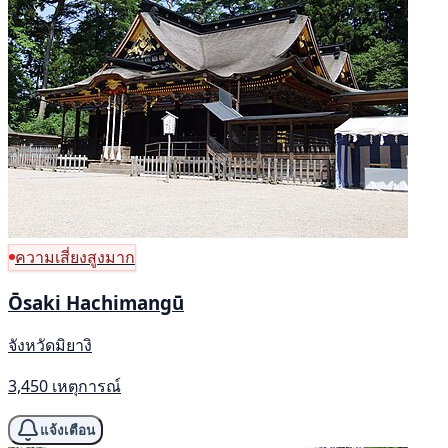
ความเสี่ยงสูงมาก
Ōsaki Hachimangū
จังหวัดมิยางิ
3,450 เหตุการณ์
แจ้งเตือน