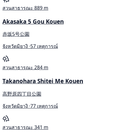
สวนสาธารณะ
889 m
Akasaka 5 Gou Kouen
赤坂5号公園
จังหวัดมิยางิ ·
57 เหตุการณ์
สวนสาธารณะ
284 m
Takanohara Shitei Me Kouen
高野原四丁目公園
จังหวัดมิยางิ ·
77 เหตุการณ์
สวนสาธารณะ
341 m