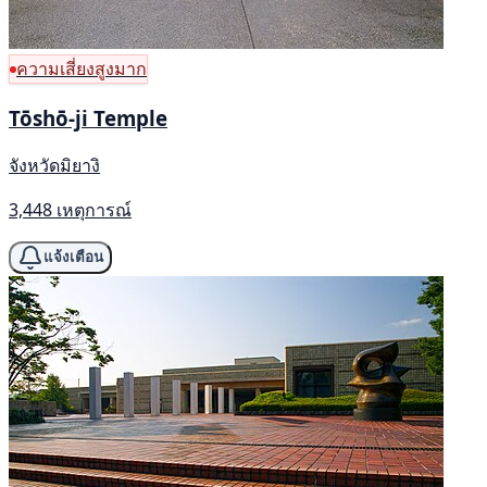
ความเสี่ยงสูงมาก
Tōshō-ji Temple
จังหวัดมิยางิ
3,448 เหตุการณ์
แจ้งเตือน