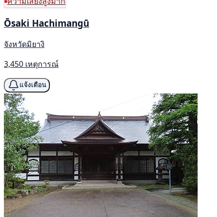
ความเสี่ยงสูงมาก
Ōsaki Hachimangū
จังหวัดมิยางิ
3,450 เหตุการณ์
แจ้งเตือน