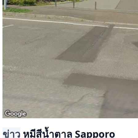
ข่าว
หมีสีน้ำตาล
Sapporo