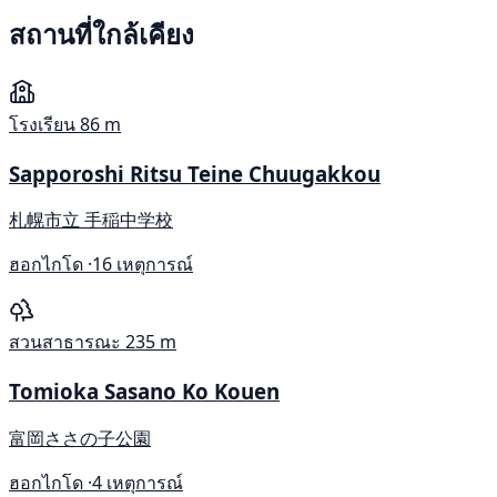
สถานที่ใกล้เคียง
โรงเรียน
86 m
Sapporoshi Ritsu Teine Chuugakkou
札幌市立 手稲中学校
ฮอกไกโด ·
16 เหตุการณ์
สวนสาธารณะ
235 m
Tomioka Sasano Ko Kouen
富岡ささの子公園
ฮอกไกโด ·
4 เหตุการณ์