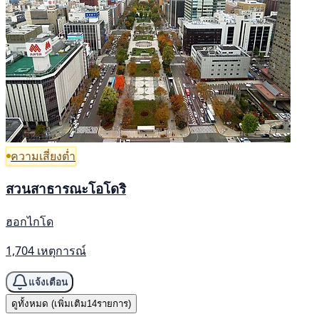
ความเสี่ยงต่ำ
สวนสาธารณะโอโดริ
ฮอกไกโด
1,704 เหตุการณ์
แจ้งเตือน
ดูทั้งหมด (เพิ่มเติม14รายการ)