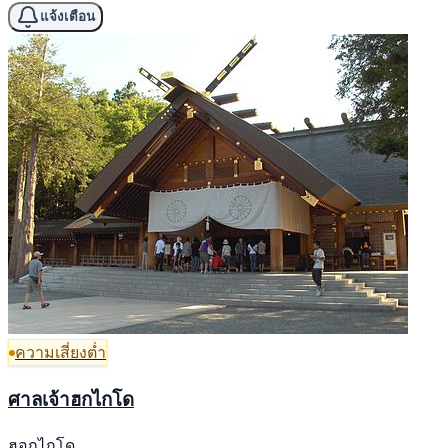
แจ้งเตือน
ความเสี่ยงต่ำ
ศาลเจ้าฮกไกโด
ฮอกไกโด