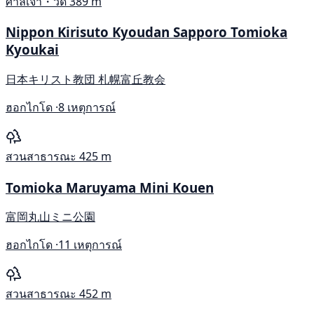
ศาลเจ้า・วัด
389 m
Nippon Kirisuto Kyoudan Sapporo Tomioka
Kyoukai
日本キリスト教団 札幌富丘教会
ฮอกไกโด ·
8 เหตุการณ์
สวนสาธารณะ
425 m
Tomioka Maruyama Mini Kouen
富岡丸山ミニ公園
ฮอกไกโด ·
11 เหตุการณ์
สวนสาธารณะ
452 m