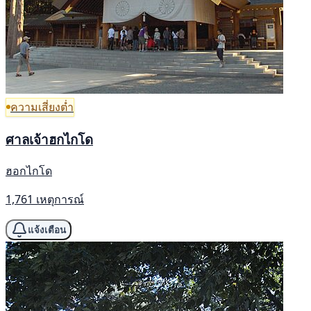
ความเสี่ยงต่ำ
ศาลเจ้าฮกไกโด
ฮอกไกโด
1,761 เหตุการณ์
แจ้งเตือน