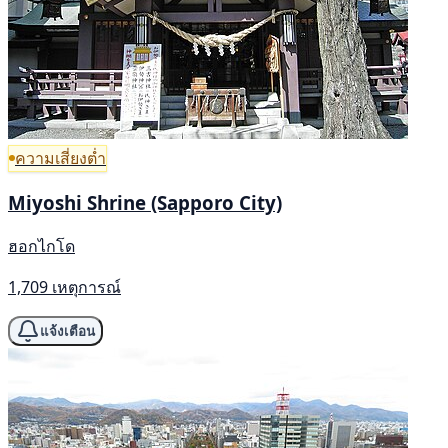
ความเสี่ยงต่ำ
Miyoshi Shrine (Sapporo City)
ฮอกไกโด
1,709 เหตุการณ์
แจ้งเตือน