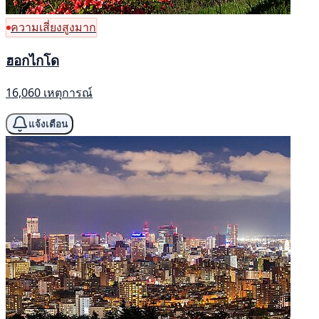
ความเสี่ยงสูงมาก
ฮอกไกโด
16,060 เหตุการณ์
แจ้งเตือน