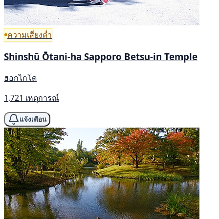
ความเสี่ยงต่ำ
Shinshū Ōtani-ha Sapporo Betsu-in Temple
ฮอกไกโด
1,721 เหตุการณ์
แจ้งเตือน