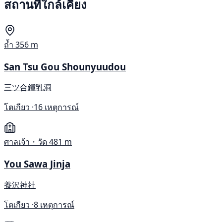
สถานที่ใกล้เคียง
ถ้ำ
356 m
San Tsu Gou Shounyuudou
三ツ合鍾乳洞
โตเกียว ·
16 เหตุการณ์
ศาลเจ้า・วัด
481 m
You Sawa Jinja
養沢神社
โตเกียว ·
8 เหตุการณ์