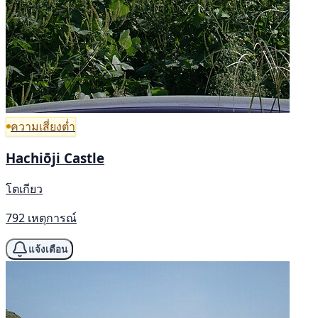
ความเสี่ยงต่ำ
Hachiōji Castle
โตเกียว
792 เหตุการณ์
แจ้งเตือน