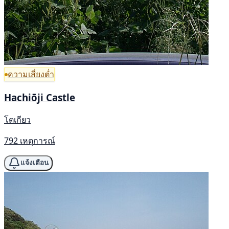
ความเสี่ยงต่ำ
Hachiōji Castle
โตเกียว
792 เหตุการณ์
แจ้งเตือน