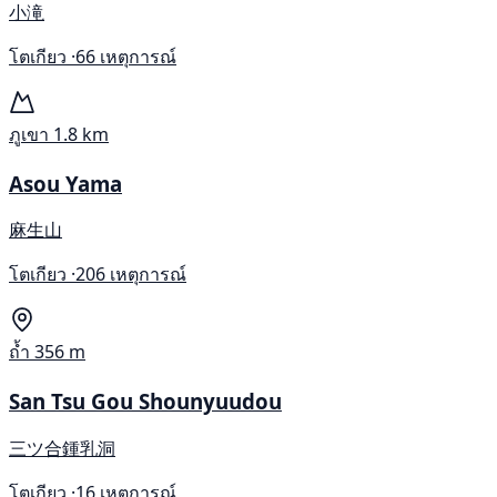
小滝
โตเกียว ·
66 เหตุการณ์
ภูเขา
1.8 km
Asou Yama
麻生山
โตเกียว ·
206 เหตุการณ์
ถ้ำ
356 m
San Tsu Gou Shounyuudou
三ツ合鍾乳洞
โตเกียว ·
16 เหตุการณ์