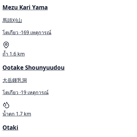
Mezu Kari Yama
馬頭刈山
โตเกียว ·
169 เหตุการณ์
ถ้ำ
1.6 km
Ootake Shounyuudou
大岳鍾乳洞
โตเกียว ·
19 เหตุการณ์
น้ำตก
1.7 km
Otaki