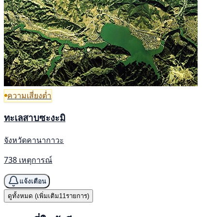
ความเสี่ยงต่ำ
ทะเลสาบซะงะมิ
จังหวัดคานากาวะ
738 เหตุการณ์
แจ้งเตือน
ดูทั้งหมด (เพิ่มเติม11รายการ)