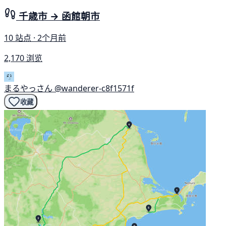
千歳市 → 函館朝市
10 站点 · 2个月前
2,170 浏览
まるやっさん
@wanderer-c8f1571f
收藏