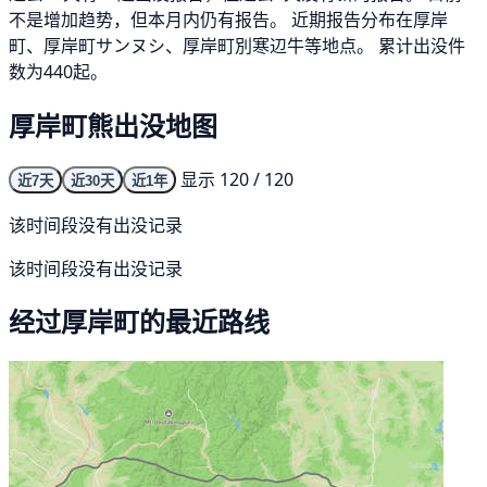
不是增加趋势，但本月内仍有报告。 近期报告分布在厚岸
町、厚岸町サンヌシ、厚岸町別寒辺牛等地点。 累计出没件
数为440起。
厚岸町熊出没地图
显示 120 / 120
近7天
近30天
近1年
该时间段没有出没记录
该时间段没有出没记录
经过厚岸町的最近路线