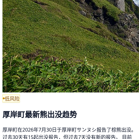
低风险
厚岸町最新熊出没趋势
厚岸町在2026年7月30日于厚岸町サンヌシ报告了棕熊出没。
过去30天有15起出没报告，但过去7天没有新的报告。 目前