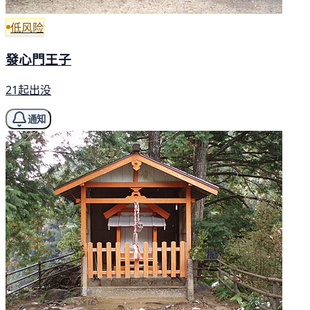
低风险
發心門王子
21起出没
通知