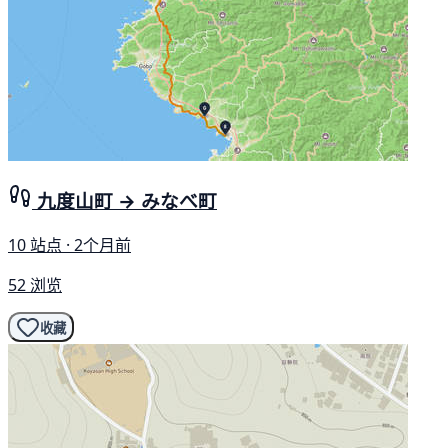
九度山町 → みなべ町
10 站点 · 2个月前
52 浏览
收藏