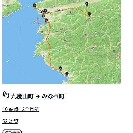
九度山町 → みなべ町
10 站点 · 2个月前
52 浏览