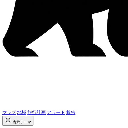
マップ
地域
旅行計画
アラート
報告
表示テーマ