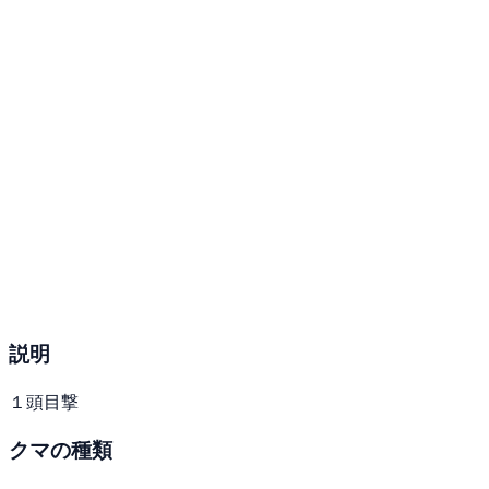
説明
１頭目撃
クマの種類