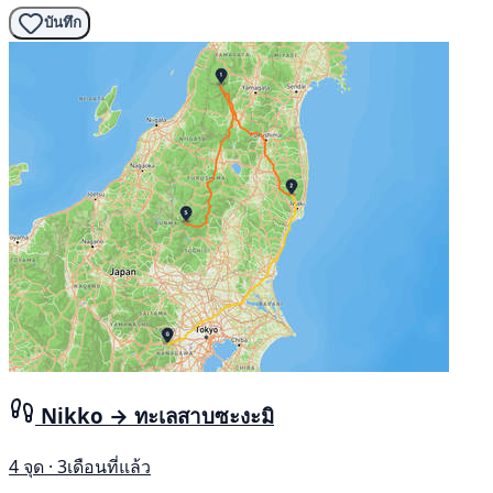
บันทึก
Nikko → ทะเลสาบซะงะมิ
4 จุด · 3เดือนที่แล้ว