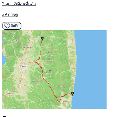
2 จุด · 2เดือนที่แล้ว
39 การดู
บันทึก