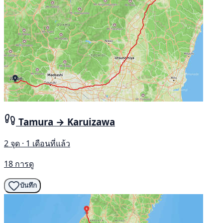
Tamura → Karuizawa
2 จุด · 1 เดือนที่แล้ว
18 การดู
บันทึก