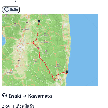
บันทึก
Iwaki → Kawamata
2 จุด · 1 เดือนที่แล้ว