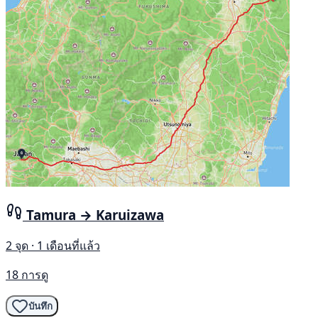
Tamura → Karuizawa
2 จุด · 1 เดือนที่แล้ว
18 การดู
บันทึก