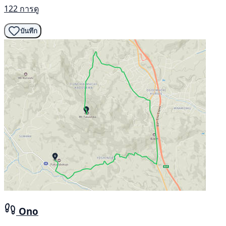
122 การดู
บันทึก
Ono