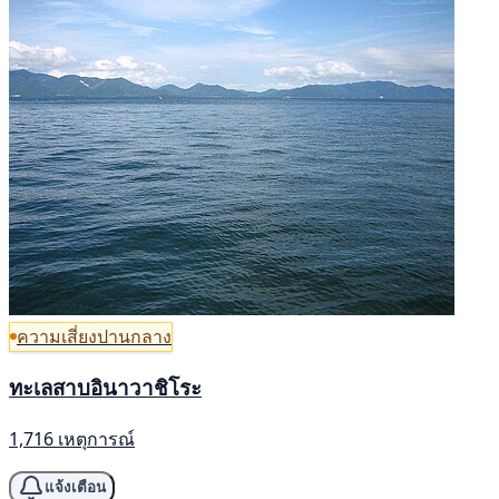
ความเสี่ยงปานกลาง
ทะเลสาบอินาวาชิโระ
1,716 เหตุการณ์
แจ้งเตือน