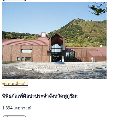
ความเสี่ยงต่ำ
พิพิธภัณฑ์ศิลปะประจำจังหวัดฟูกูชิมะ
1,394 เหตุการณ์