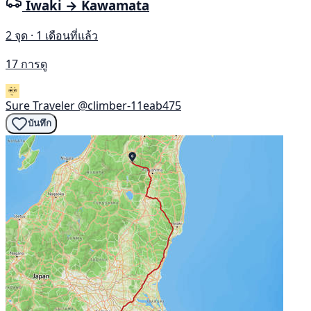
Iwaki → Kawamata
2 จุด · 1 เดือนที่แล้ว
17 การดู
Sure Traveler
@climber-11eab475
บันทึก