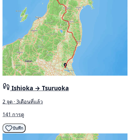
Ishioka → Tsuruoka
2 จุด · 3เดือนที่แล้ว
141 การดู
บันทึก