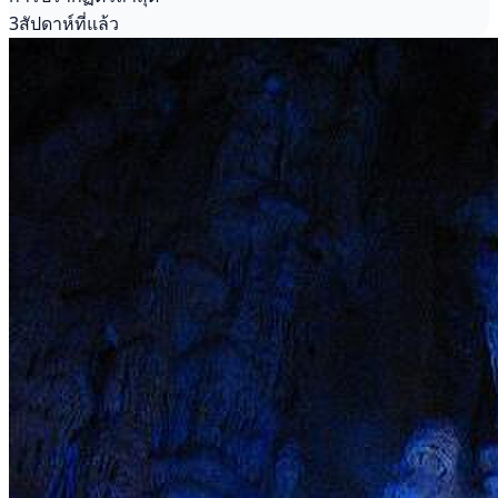
3สัปดาห์ที่แล้ว