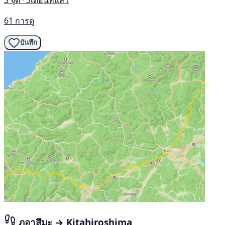
61 การดู
บันทึก
ภูอาสึมะ → Kitahiroshima