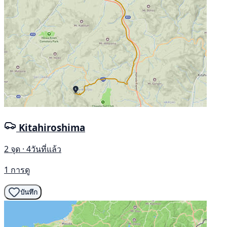
Kitahiroshima
2 จุด · 4วันที่แล้ว
1 การดู
บันทึก