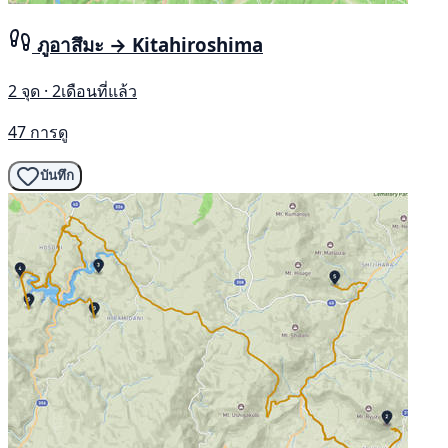
ภูอาสึมะ → Kitahiroshima
2 จุด · 2เดือนที่แล้ว
47 การดู
บันทึก