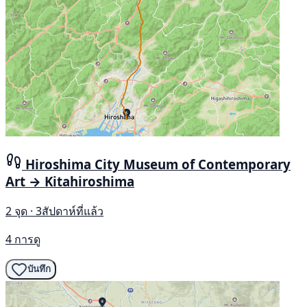
Hiroshima City Museum of Contemporary
Art → Kitahiroshima
2 จุด · 3สัปดาห์ที่แล้ว
4 การดู
บันทึก