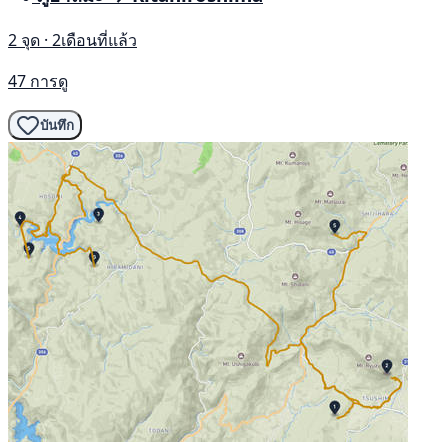
2 จุด · 2เดือนที่แล้ว
47 การดู
บันทึก