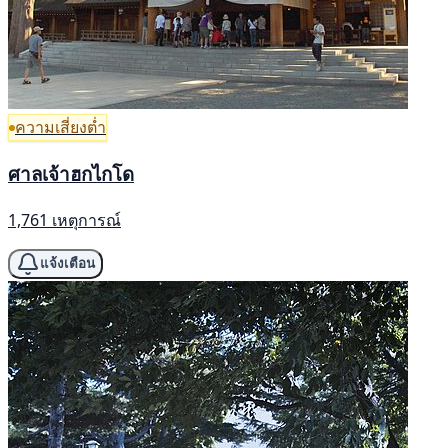
ความเสี่ยงต่ำ
ศาลเจ้าฮกไกโด
1,761 เหตุการณ์
แจ้งเตือน