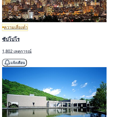
ความเสี่ยงต่ำ
ซัปโปโร
1,802 เหตุการณ์
แจ้งเตือน