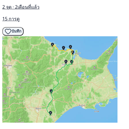
2 จุด · 2เดือนที่แล้ว
15 การดู
บันทึก