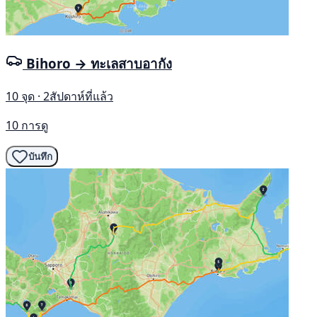
Bihoro → ทะเลสาบอากัง
10 จุด · 2สัปดาห์ที่แล้ว
10 การดู
บันทึก