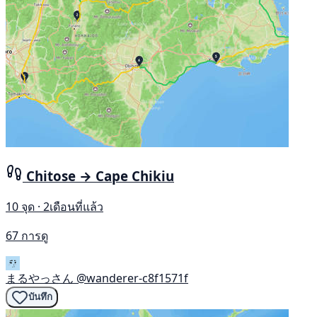
Chitose → Cape Chikiu
10 จุด · 2เดือนที่แล้ว
67 การดู
まるやっさん
@wanderer-c8f1571f
บันทึก