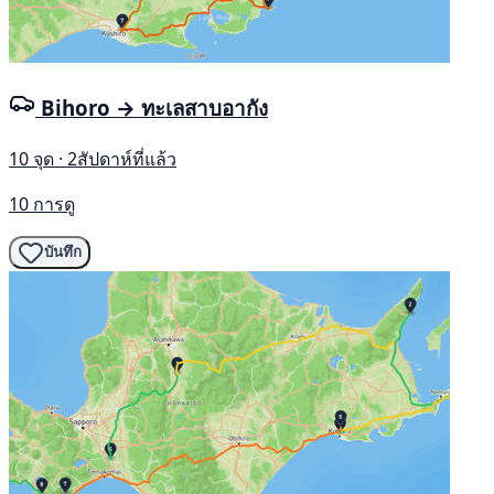
Bihoro → ทะเลสาบอากัง
10 จุด · 2สัปดาห์ที่แล้ว
10 การดู
บันทึก