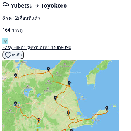
Yubetsu → Toyokoro
8 จุด · 2เดือนที่แล้ว
164 การดู
Easy Hiker
@explorer-1f0b8090
บันทึก