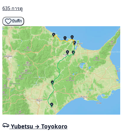
635 การดู
บันทึก
Yubetsu → Toyokoro