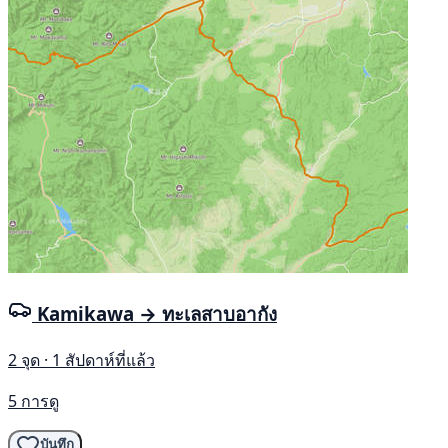
Kamikawa → ทะเลสาบอากัง
2 จุด · 1 สัปดาห์ที่แล้ว
5 การดู
บันทึก