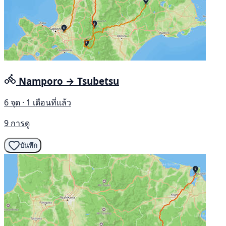
Namporo → Tsubetsu
6 จุด · 1 เดือนที่แล้ว
9 การดู
บันทึก