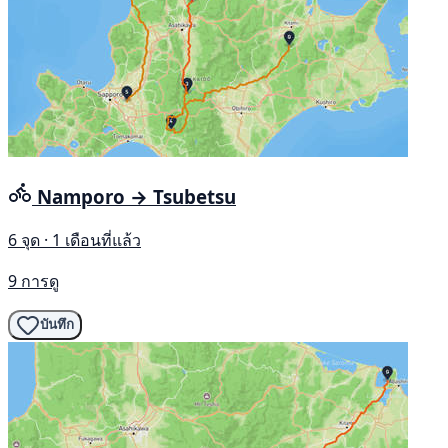
Namporo → Tsubetsu
6 จุด · 1 เดือนที่แล้ว
9 การดู
บันทึก