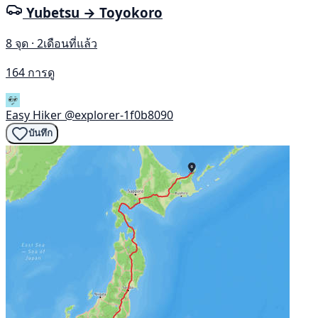
Yubetsu → Toyokoro
8 จุด · 2เดือนที่แล้ว
164 การดู
Easy Hiker
@explorer-1f0b8090
บันทึก