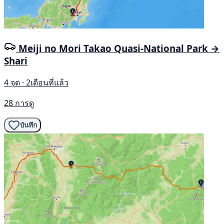
Meiji no Mori Takao Quasi-National Park →
Shari
4 จุด · 2เดือนที่แล้ว
28 การดู
บันทึก