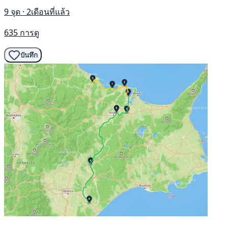
9 จุด · 2เดือนที่แล้ว
635 การดู
บันทึก