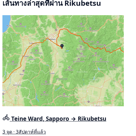
เส้นทางล่าสุดที่ผ่าน Rikubetsu
Teine Ward, Sapporo → Rikubetsu
3 จุด · 3สัปดาห์ที่แล้ว