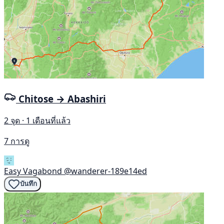
Chitose → Abashiri
2 จุด · 1 เดือนที่แล้ว
7 การดู
Easy Vagabond
@wanderer-189e14ed
บันทึก