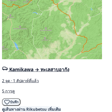
Kamikawa → ทะเลสาบอากัง
2 จุด · 1 สัปดาห์ที่แล้ว
5 การดู
บันทึก
ดูเส้นทางผ่าน Rikubetsu เพิ่มเติม