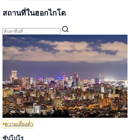
สถานที่ในฮอกไกโด
ความเสี่ยงต่ำ
ซัปโปโร