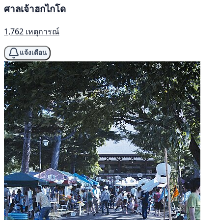
ศาลเจ้าฮกไกโด
1,762 เหตุการณ์
แจ้งเตือน