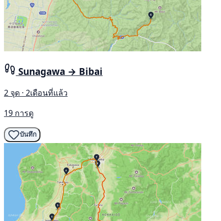
Sunagawa → Bibai
2 จุด · 2เดือนที่แล้ว
19 การดู
บันทึก