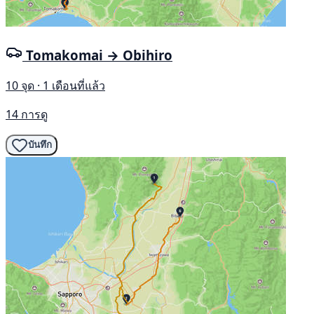
Tomakomai → Obihiro
10 จุด · 1 เดือนที่แล้ว
14 การดู
บันทึก