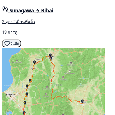
Sunagawa → Bibai
2 จุด · 2เดือนที่แล้ว
19 การดู
บันทึก