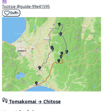
Tootsie
@guide-99e41595
บันทึก
Tomakomai → Chitose