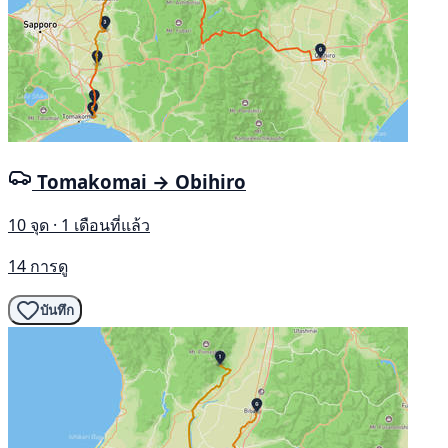
Tomakomai → Obihiro
10 จุด · 1 เดือนที่แล้ว
14 การดู
บันทึก