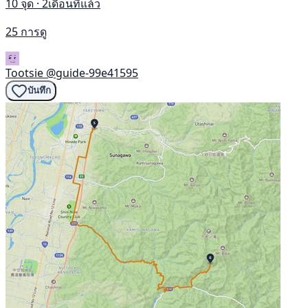
10 จุด · 2เดือนที่แล้ว
25 การดู
Tootsie
@guide-99e41595
บันทึก