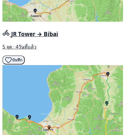
JR Tower → Bibai
5 จุด · 4วันที่แล้ว
บันทึก