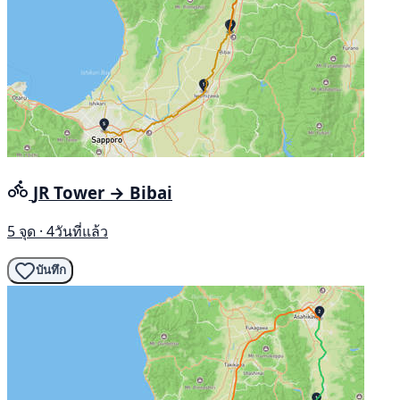
JR Tower → Bibai
5 จุด · 4วันที่แล้ว
บันทึก