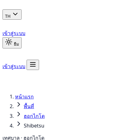
TH
เข้าสู่ระบบ
ธีม
เข้าสู่ระบบ
หน้าแรก
พื้นที่
ฮอกไกโด
Shibetsu
เทศบาล · ฮอกไกโด