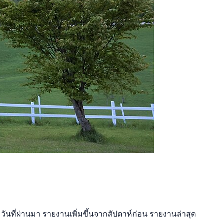
 วันที่ผ่านมา รายงานเพิ่มขึ้นจากสัปดาห์ก่อน รายงานล่าสุด