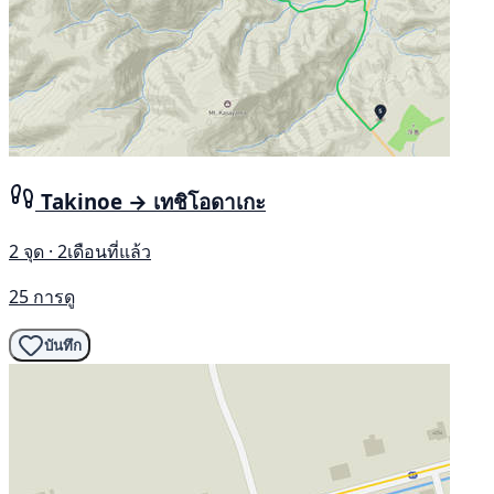
Takinoe → เทชิโอดาเกะ
2 จุด · 2เดือนที่แล้ว
25 การดู
บันทึก