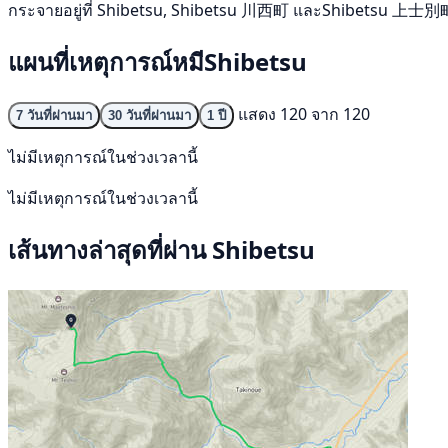
กระจายอยู่ที่ Shibetsu, Shibetsu 川西町 และShibetsu 上士別町 พื้
แผนที่เหตุการณ์หมีShibetsu
แสดง 120 จาก 120
7 วันที่ผ่านมา
30 วันที่ผ่านมา
1 ปี
ไม่มีเหตุการณ์ในช่วงเวลานี้
ไม่มีเหตุการณ์ในช่วงเวลานี้
เส้นทางล่าสุดที่ผ่าน Shibetsu