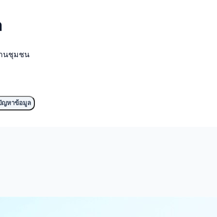
ล
งานชุมชน
ัญหาข้อมูล