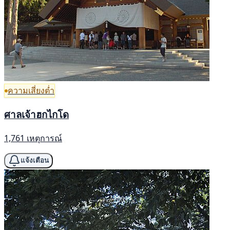
ความเสี่ยงต่ำ
ศาลเจ้าฮกไกโด
1,761 เหตุการณ์
แจ้งเตือน