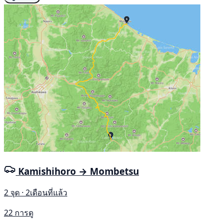
Kamishihoro → Mombetsu
2 จุด · 2เดือนที่แล้ว
22 การดู