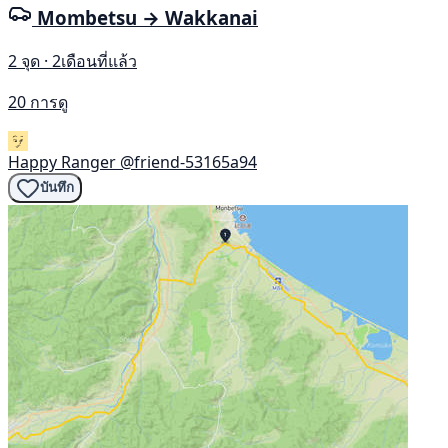
Mombetsu → Wakkanai
2 จุด · 2เดือนที่แล้ว
20 การดู
Happy Ranger
@friend-53165a94
บันทึก