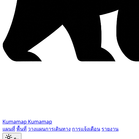
Kumamap
Kumamap
แผนที่
พื้นที่
วางแผนการเดินทาง
การแจ้งเตือน
รายงาน