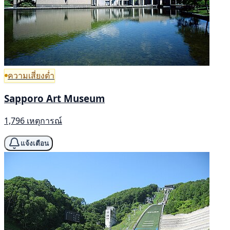
ความเสี่ยงต่ำ
Sapporo Art Museum
1,796 เหตุการณ์
แจ้งเตือน