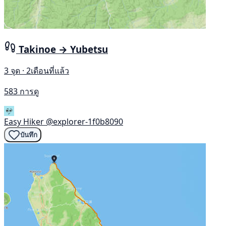
Takinoe → Yubetsu
3 จุด · 2เดือนที่แล้ว
583 การดู
Easy Hiker
@explorer-1f0b8090
บันทึก