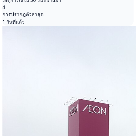
เหตุการณ์ใน 30 วันที่ผ่านมา
4
การปรากฏตัวล่าสุด
1 วันที่แล้ว