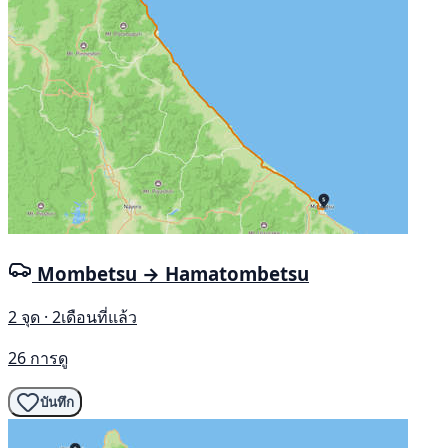
Mombetsu → Hamatombetsu
2 จุด · 2เดือนที่แล้ว
26 การดู
บันทึก