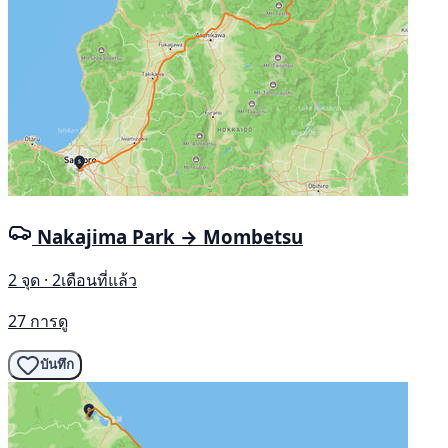
Nakajima Park → Mombetsu
2 จุด · 2เดือนที่แล้ว
27 การดู
บันทึก