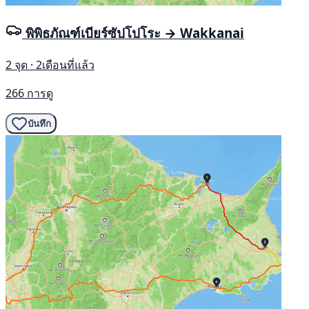
พิพิธภัณฑ์เบียร์ซัปโปโระ → Wakkanai
2 จุด · 2เดือนที่แล้ว
266 การดู
บันทึก