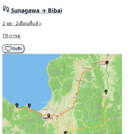
Sunagawa → Bibai
2 จุด · 2เดือนที่แล้ว
19 การดู
บันทึก