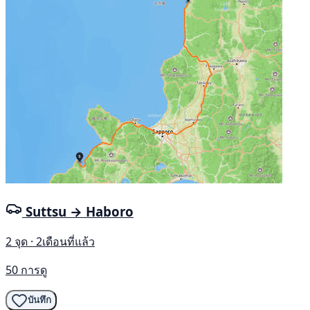
Suttsu → Haboro
2 จุด · 2เดือนที่แล้ว
50 การดู
บันทึก