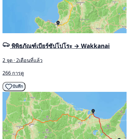
พิพิธภัณฑ์เบียร์ซัปโปโระ → Wakkanai
2 จุด · 2เดือนที่แล้ว
266 การดู
บันทึก