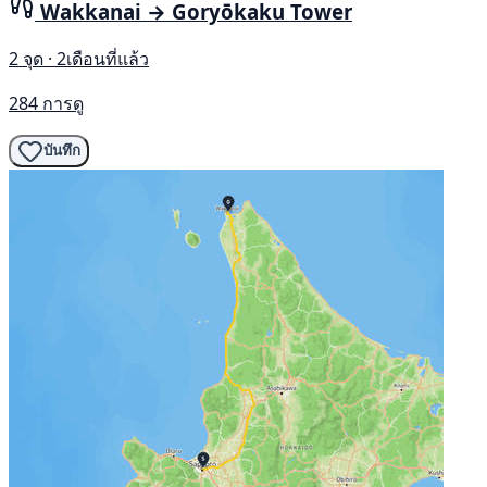
Wakkanai → Goryōkaku Tower
2 จุด · 2เดือนที่แล้ว
284 การดู
บันทึก