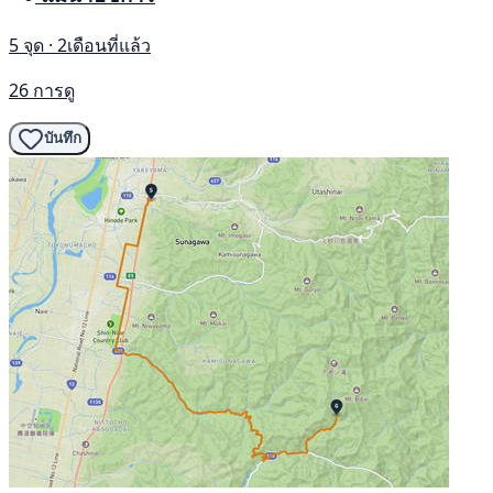
5 จุด · 2เดือนที่แล้ว
26 การดู
บันทึก