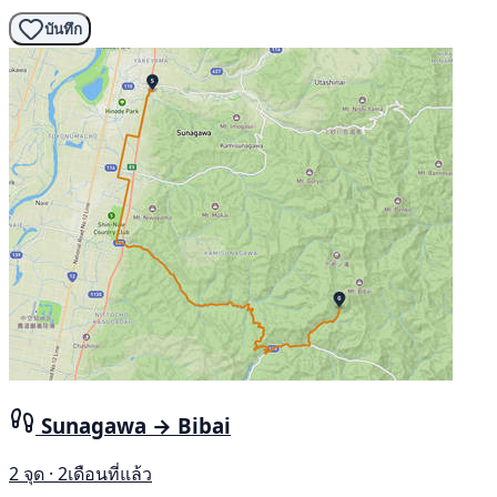
บันทึก
Sunagawa → Bibai
2 จุด · 2เดือนที่แล้ว