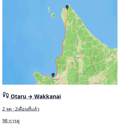
Otaru → Wakkanai
2 จุด · 2เดือนที่แล้ว
98 การดู