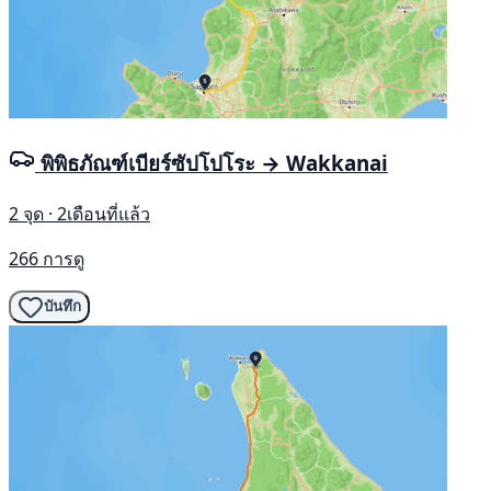
พิพิธภัณฑ์เบียร์ซัปโปโระ → Wakkanai
2 จุด · 2เดือนที่แล้ว
266 การดู
บันทึก