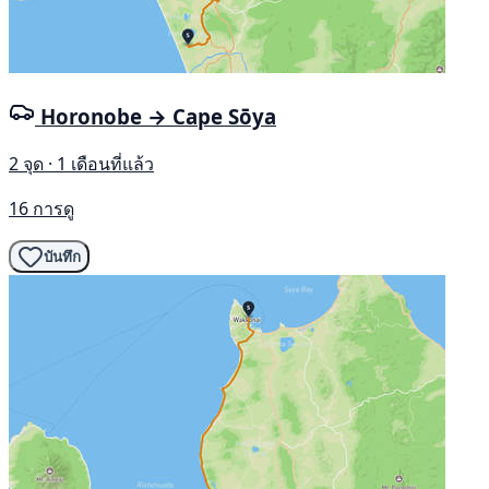
Horonobe → Cape Sōya
2 จุด · 1 เดือนที่แล้ว
16 การดู
บันทึก