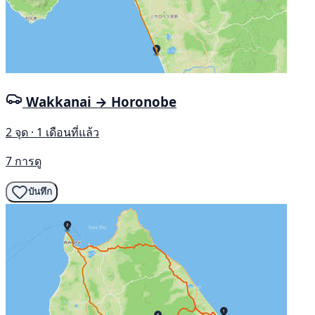
Wakkanai → Horonobe
2 จุด · 1 เดือนที่แล้ว
7 การดู
บันทึก