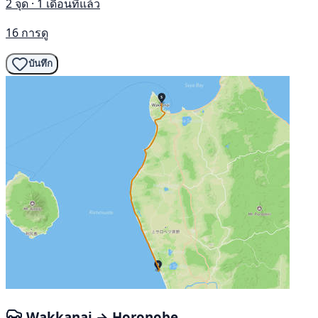
2 จุด · 1 เดือนที่แล้ว
16 การดู
บันทึก
Wakkanai → Horonobe