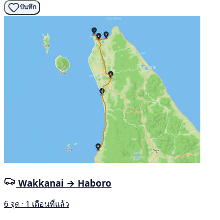
บันทึก
Wakkanai → Haboro
6 จุด · 1 เดือนที่แล้ว