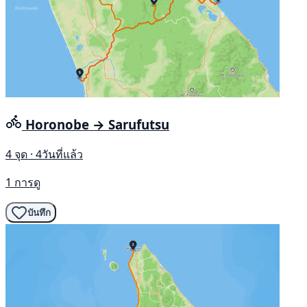
Horonobe → Sarufutsu
4 จุด · 4วันที่แล้ว
1 การดู
บันทึก