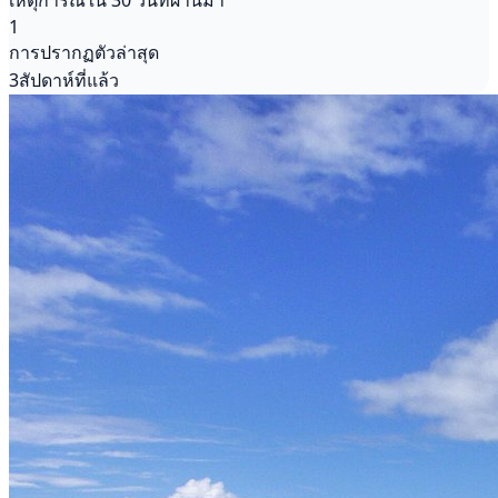
เหตุการณ์ใน 30 วันที่ผ่านมา
1
การปรากฏตัวล่าสุด
3สัปดาห์ที่แล้ว