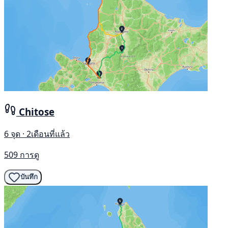
Chitose
6 จุด · 2เดือนที่แล้ว
509 การดู
บันทึก