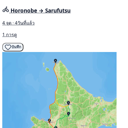
Horonobe → Sarufutsu
4 จุด · 4วันที่แล้ว
1 การดู
บันทึก