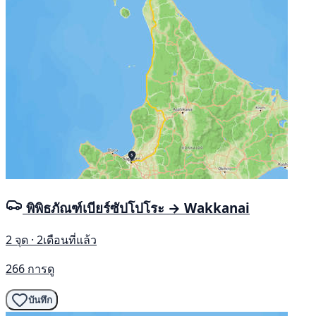
พิพิธภัณฑ์เบียร์ซัปโปโระ → Wakkanai
2 จุด · 2เดือนที่แล้ว
266 การดู
บันทึก