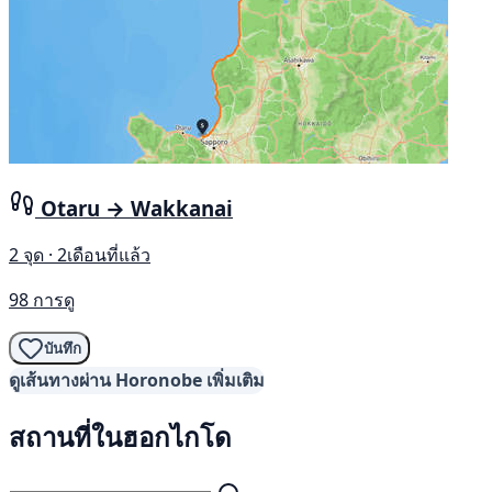
Otaru → Wakkanai
2 จุด · 2เดือนที่แล้ว
98 การดู
บันทึก
ดูเส้นทางผ่าน Horonobe เพิ่มเติม
สถานที่ในฮอกไกโด