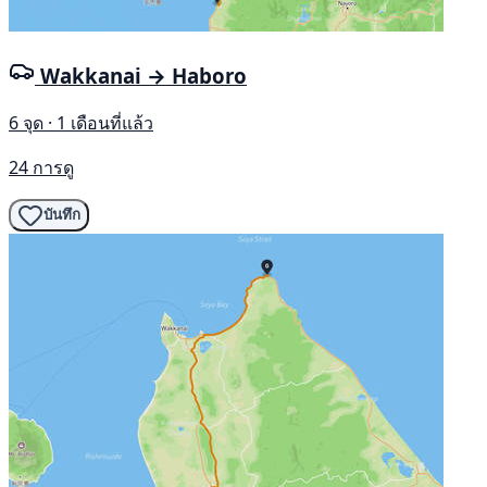
Wakkanai → Haboro
6 จุด · 1 เดือนที่แล้ว
24 การดู
บันทึก