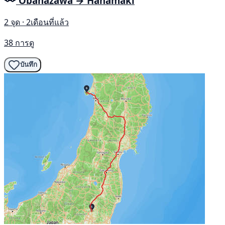
Obanazawa → Hanamaki
2 จุด · 2เดือนที่แล้ว
38 การดู
บันทึก