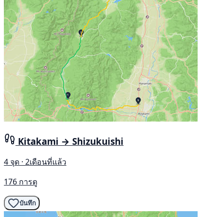
Kitakami → Shizukuishi
4 จุด · 2เดือนที่แล้ว
176 การดู
บันทึก