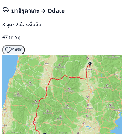
มาฮิรุดาเกะ → Odate
8 จุด · 2เดือนที่แล้ว
47 การดู
บันทึก