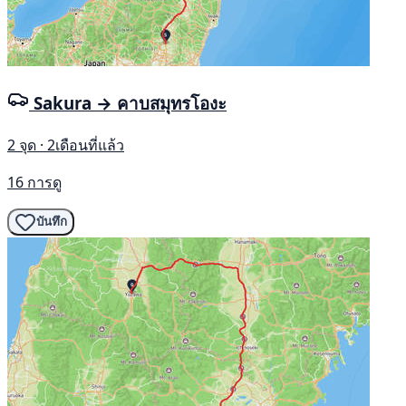
Sakura → คาบสมุทรโองะ
2 จุด · 2เดือนที่แล้ว
16 การดู
บันทึก