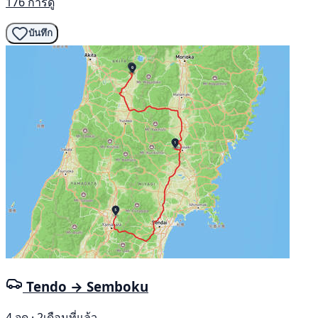
176 การดู
บันทึก
Tendo → Semboku
4 จุด · 2เดือนที่แล้ว