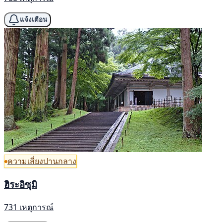
แจ้งเตือน
ความเสี่ยงปานกลาง
ฮิระอิซุมิ
731 เหตุการณ์