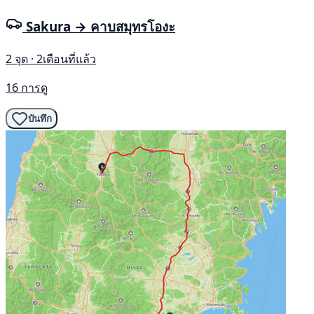
Sakura → คาบสมุทรโองะ
2 จุด · 2เดือนที่แล้ว
16 การดู
บันทึก