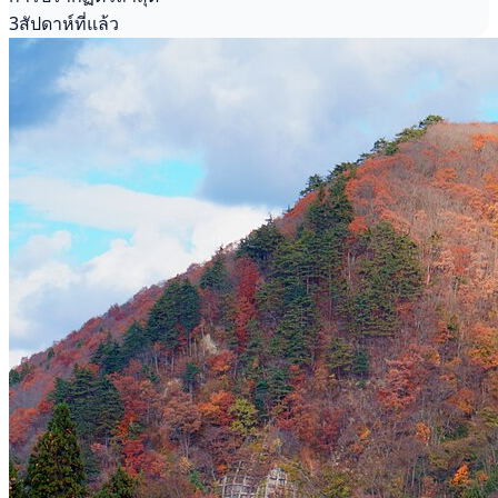
3สัปดาห์ที่แล้ว