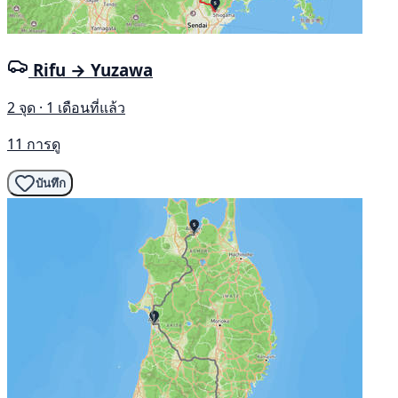
Rifu → Yuzawa
2 จุด · 1 เดือนที่แล้ว
11 การดู
บันทึก