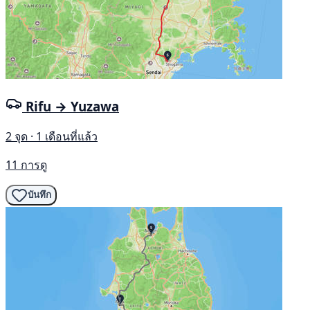
Rifu → Yuzawa
2 จุด · 1 เดือนที่แล้ว
11 การดู
บันทึก