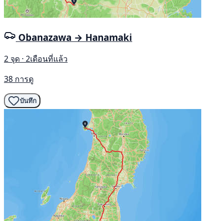
Obanazawa → Hanamaki
2 จุด · 2เดือนที่แล้ว
38 การดู
บันทึก