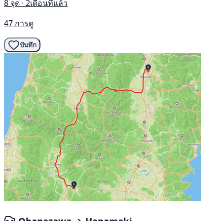
8 จุด · 2เดือนที่แล้ว
47 การดู
บันทึก