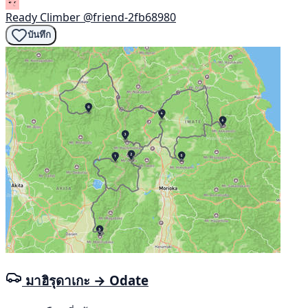
Ready Climber
@friend-2fb68980
บันทึก
มาฮิรุดาเกะ → Odate