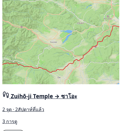
Zuihō-ji Temple → ซาโอะ
2 จุด · 2สัปดาห์ที่แล้ว
3 การดู