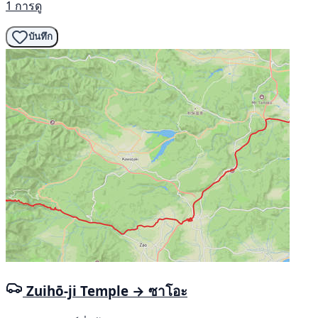
1 การดู
บันทึก
Zuihō-ji Temple → ซาโอะ