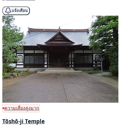
แจ้งเตือน
ความเสี่ยงสูงมาก
Tōshō-ji Temple