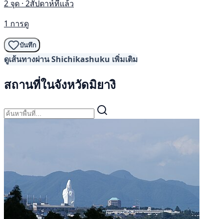
2 จุด · 2สัปดาห์ที่แล้ว
1 การดู
บันทึก
ดูเส้นทางผ่าน Shichikashuku เพิ่มเติม
สถานที่ในจังหวัดมิยางิ