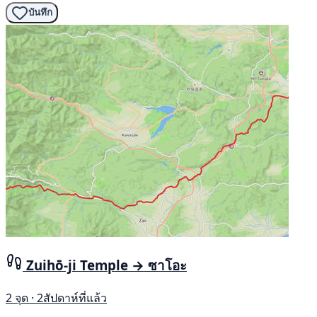
บันทึก
Zuihō-ji Temple → ซาโอะ
2 จุด · 2สัปดาห์ที่แล้ว