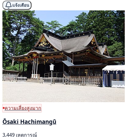
แจ้งเตือน
ความเสี่ยงสูงมาก
Ōsaki Hachimangū
3,449 เหตุการณ์