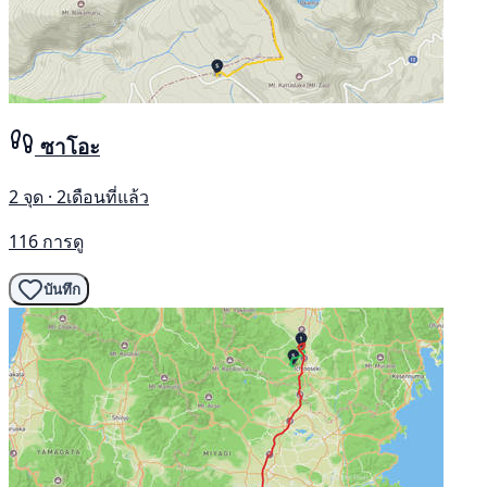
ซาโอะ
2 จุด · 2เดือนที่แล้ว
116 การดู
บันทึก