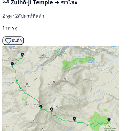
Zuihō-ji Temple → ซาโอะ
2 จุด · 2สัปดาห์ที่แล้ว
1 การดู
บันทึก