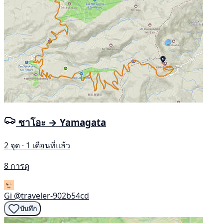
ซาโอะ → Yamagata
2 จุด · 1 เดือนที่แล้ว
8 การดู
Gi
@traveler-902b54cd
บันทึก