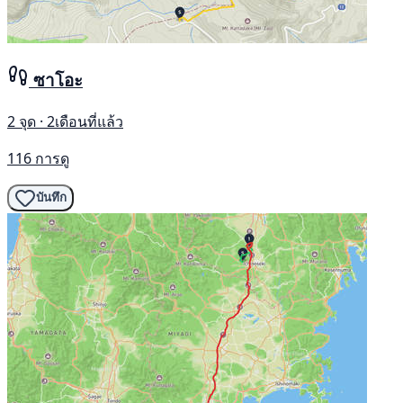
ซาโอะ
2 จุด · 2เดือนที่แล้ว
116 การดู
บันทึก