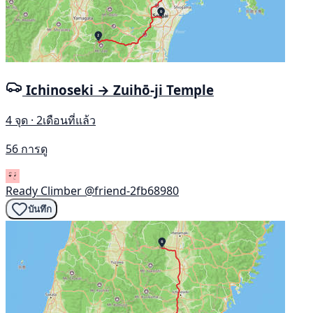
Ichinoseki → Zuihō-ji Temple
4 จุด · 2เดือนที่แล้ว
56 การดู
Ready Climber
@friend-2fb68980
บันทึก