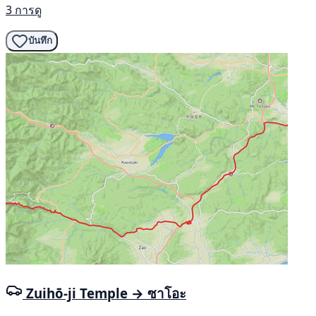
3 การดู
บันทึก
Zuihō-ji Temple → ซาโอะ