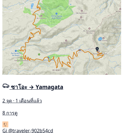
ซาโอะ → Yamagata
2 จุด · 1 เดือนที่แล้ว
8 การดู
Gi
@traveler-902b54cd