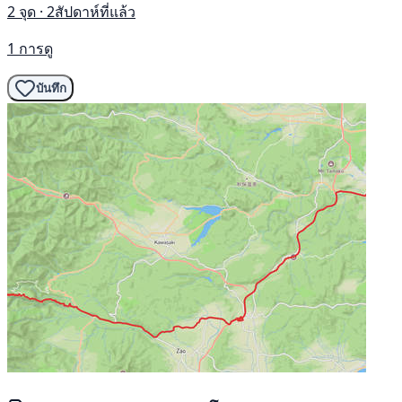
2 จุด · 2สัปดาห์ที่แล้ว
1 การดู
บันทึก