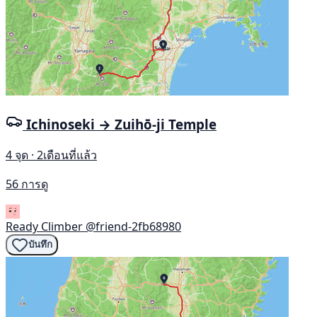
Ichinoseki → Zuihō-ji Temple
4 จุด · 2เดือนที่แล้ว
56 การดู
Ready Climber
@friend-2fb68980
บันทึก