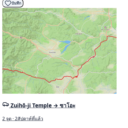
บันทึก
Zuihō-ji Temple → ซาโอะ
2 จุด · 2สัปดาห์ที่แล้ว