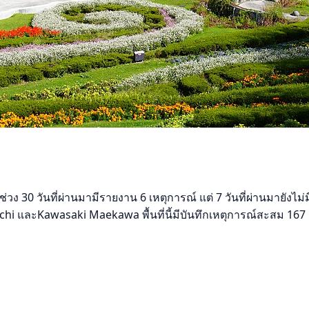
ง 30 วันที่ผ่านมามีรายงาน 6 เหตุการณ์ แต่ 7 วันที่ผ่านมายังไม่
uchi และKawasaki Maekawa พื้นที่นี้มีบันทึกเหตุการณ์สะสม 167