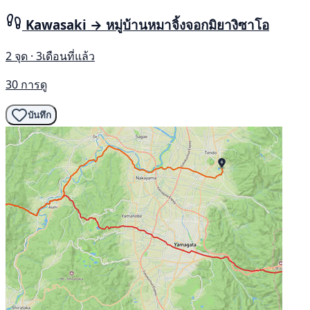
Kawasaki → หมู่บ้านหมาจิ้งจอกมิยางิซาโอ
2 จุด · 3เดือนที่แล้ว
30 การดู
บันทึก