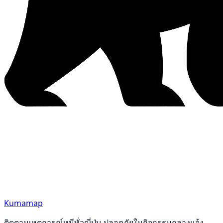
Kumamap
ติดตามเหตุการณ์หมีทั่วญี่ปุ่น ปลอดภัยในกิจกรรมกลางแจ้ง