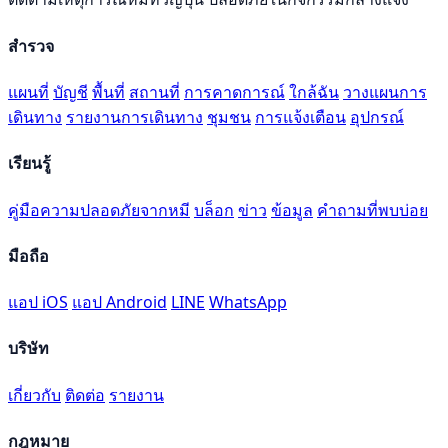
สำรวจ
แผนที่
บัญชี
พื้นที่
สถานที่
การคาดการณ์
ใกล้ฉัน
วางแผนการ
เดินทาง
รายงานการเดินทาง
ชุมชน
การแจ้งเตือน
อุปกรณ์
เรียนรู้
คู่มือความปลอดภัยจากหมี
บล็อก
ข่าว
ข้อมูล
คำถามที่พบบ่อย
มือถือ
แอป iOS
แอป Android
LINE
WhatsApp
บริษัท
เกี่ยวกับ
ติดต่อ
รายงาน
กฎหมาย