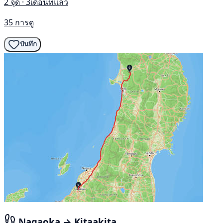
2 จุด · 3เดือนที่แล้ว
35 การดู
บันทึก
Nagaoka → Kitaakita