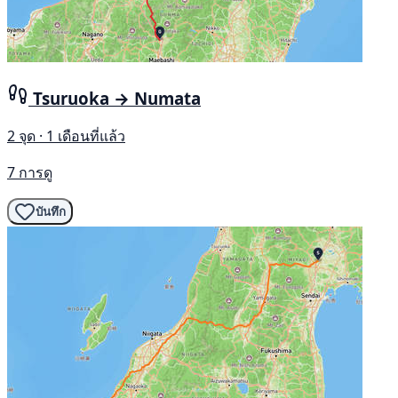
Tsuruoka → Numata
2 จุด · 1 เดือนที่แล้ว
7 การดู
บันทึก