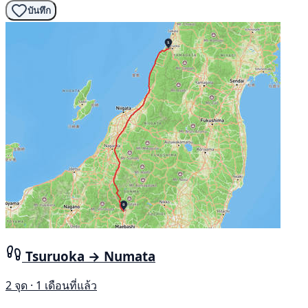
บันทึก
Tsuruoka → Numata
2 จุด · 1 เดือนที่แล้ว