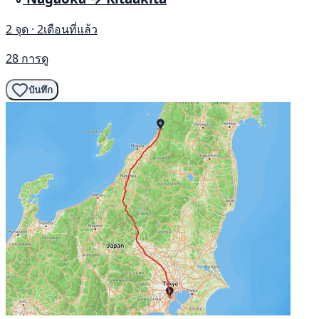
2 จุด · 2เดือนที่แล้ว
28 การดู
บันทึก