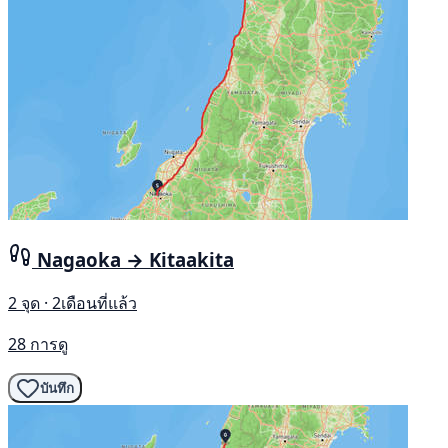
Nagaoka → Kitaakita
2 จุด · 2เดือนที่แล้ว
28 การดู
บันทึก