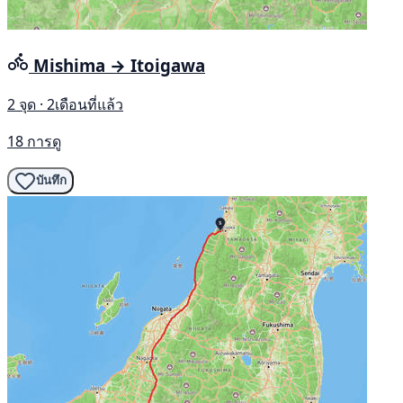
Mishima → Itoigawa
2 จุด · 2เดือนที่แล้ว
18 การดู
บันทึก