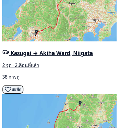
Kasugai → Akiha Ward, Niigata
2 จุด · 2เดือนที่แล้ว
38 การดู
บันทึก