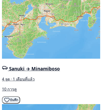
Sanuki → Minamiboso
4 จุด · 1 เดือนที่แล้ว
10 การดู
บันทึก