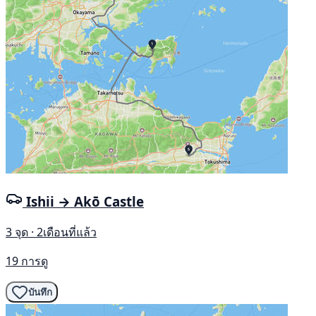
Ishii → Akō Castle
3 จุด · 2เดือนที่แล้ว
19 การดู
บันทึก