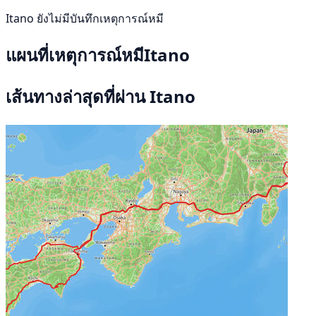
Itano ยังไม่มีบันทึกเหตุการณ์หมี
แผนที่เหตุการณ์หมีItano
เส้นทางล่าสุดที่ผ่าน Itano