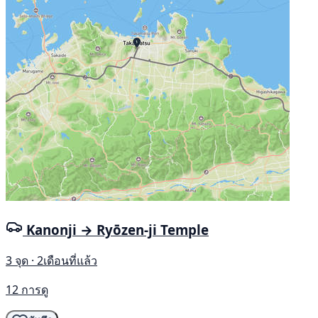
Kanonji → Ryōzen-ji Temple
3 จุด · 2เดือนที่แล้ว
12 การดู