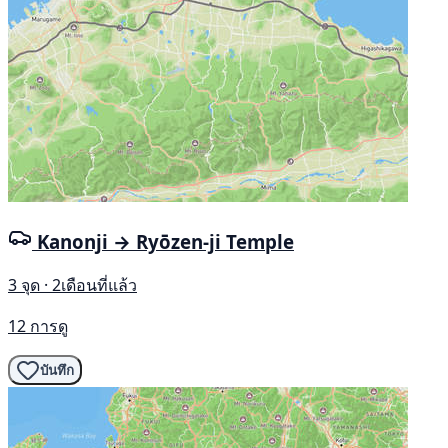
Kanonji → Ryōzen-ji Temple
3 จุด · 2เดือนที่แล้ว
12 การดู
บันทึก