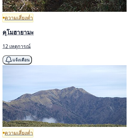
ความเสี่ยงต่ำ
คุโมฮายามะ
12 เหตุการณ์
แจ้งเตือน
ความเสี่ยงต่ำ