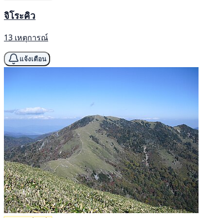
จิโระคิว
13 เหตุการณ์
แจ้งเตือน