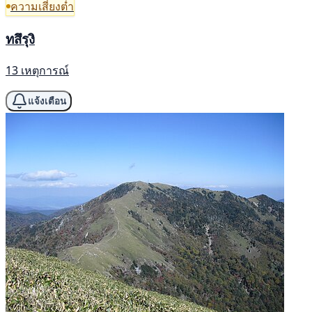
ความเสี่ยงต่ำ
ทสึรุงิ
13 เหตุการณ์
แจ้งเตือน