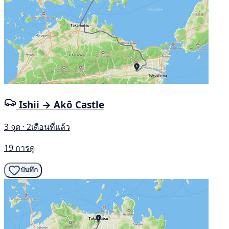
Ishii → Akō Castle
3 จุด · 2เดือนที่แล้ว
19 การดู
บันทึก