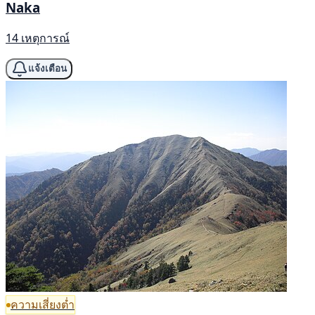
Naka
14 เหตุการณ์
แจ้งเตือน
ความเสี่ยงต่ำ