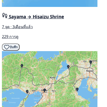
Sayama → Hisaizu Shrine
7 จุด · 3เดือนที่แล้ว
229 การดู
บันทึก