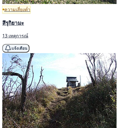
ความเสี่ยงต่ำ
สึรุกิยามะ
13 เหตุการณ์
แจ้งเตือน