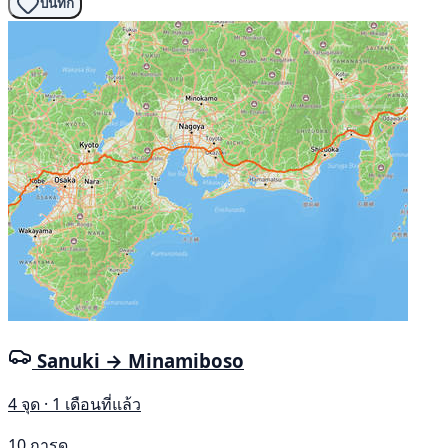
บันทึก
Sanuki → Minamiboso
4 จุด · 1 เดือนที่แล้ว
10 การดู