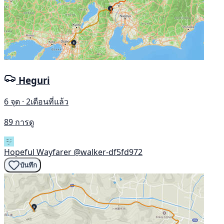
Heguri
6 จุด · 2เดือนที่แล้ว
89 การดู
Hopeful Wayfarer
@walker-df5fd972
บันทึก