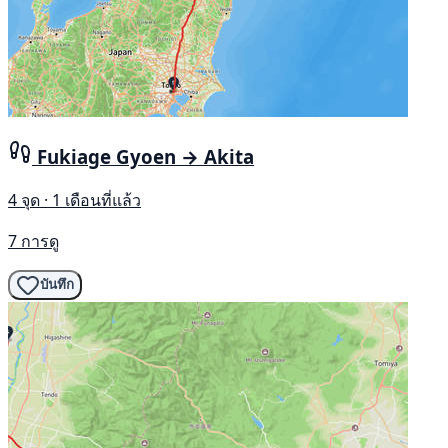
Fukiage Gyoen → Akita
4 จุด · 1 เดือนที่แล้ว
7 การดู
บันทึก