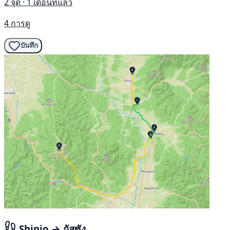
2 จุด · 1 เดือนที่แล้ว
4 การดู
บันทึก
Shinjo → กัสซัง