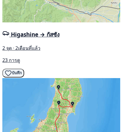
Higashine → กัสซัง
2 จุด · 2เดือนที่แล้ว
23 การดู
บันทึก