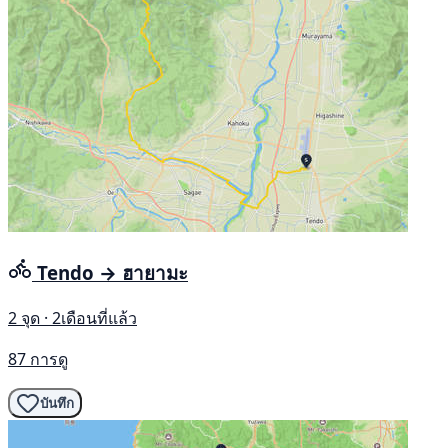
Tendo → ฮายามะ
2 จุด · 2เดือนที่แล้ว
87 การดู
บันทึก