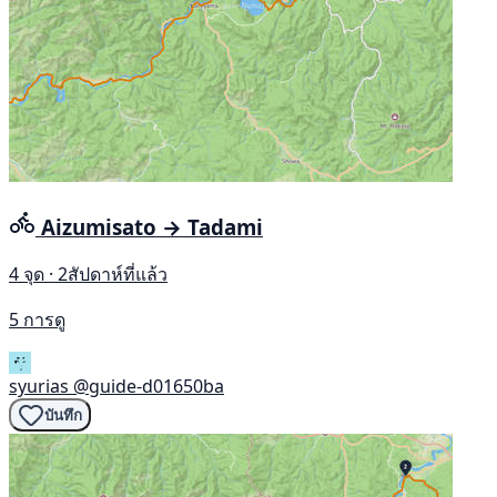
Aizumisato → Tadami
4 จุด · 2สัปดาห์ที่แล้ว
5 การดู
syurias
@guide-d01650ba
บันทึก