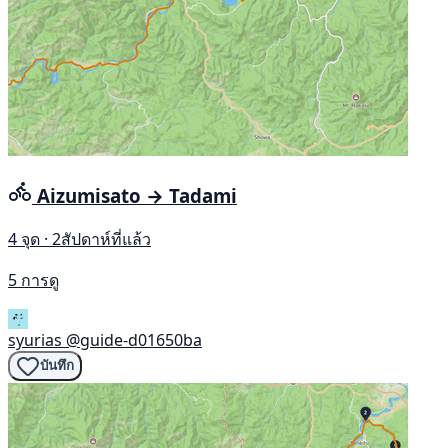
Aizumisato → Tadami
4 จุด · 2สัปดาห์ที่แล้ว
5 การดู
syurias
@guide-d01650ba
บันทึก