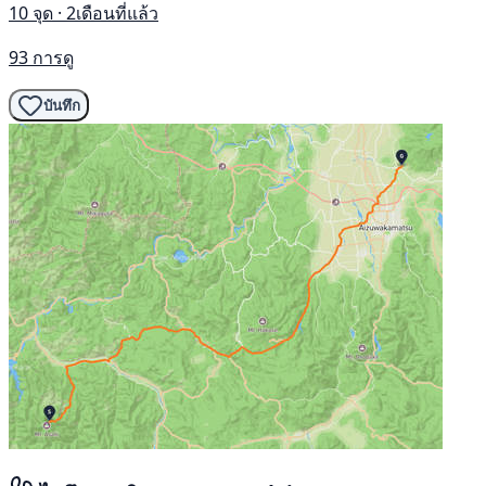
10 จุด · 2เดือนที่แล้ว
93 การดู
บันทึก