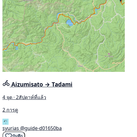
Aizumisato → Tadami
4 จุด · 2สัปดาห์ที่แล้ว
2 การดู
syurias
@guide-d01650ba
บันทึก