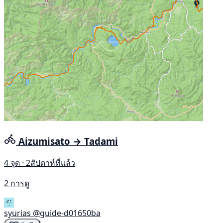
Aizumisato → Tadami
4 จุด · 2สัปดาห์ที่แล้ว
2 การดู
syurias
@guide-d01650ba