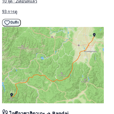
10 จุด · 2เดือนที่แล้ว
93 การดู
บันทึก
ไอซึอาซาฮิดาเกะ → Bandai