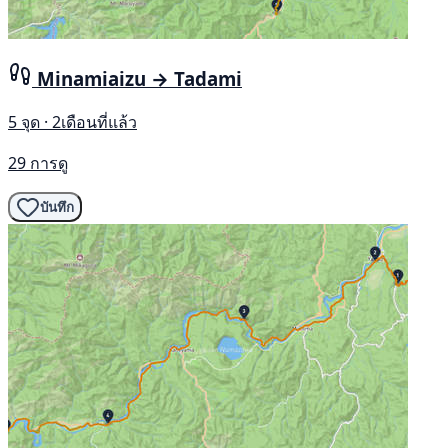
Minamiaizu → Tadami
5 จุด · 2เดือนที่แล้ว
29 การดู
บันทึก