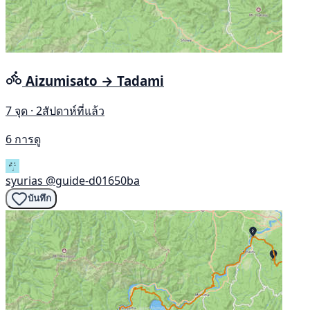
Aizumisato → Tadami
7 จุด · 2สัปดาห์ที่แล้ว
6 การดู
syurias
@guide-d01650ba
บันทึก