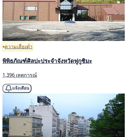
ความเสี่ยงต่ำ
พิพิธภัณฑ์ศิลปะประจำจังหวัดฟูกูชิมะ
1,396 เหตุการณ์
แจ้งเตือน