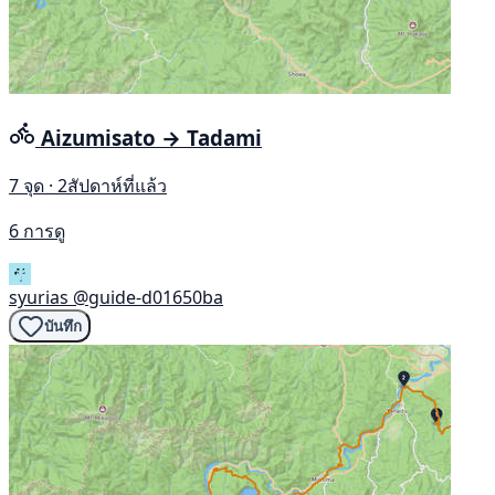
Aizumisato → Tadami
7 จุด · 2สัปดาห์ที่แล้ว
6 การดู
syurias
@guide-d01650ba
บันทึก