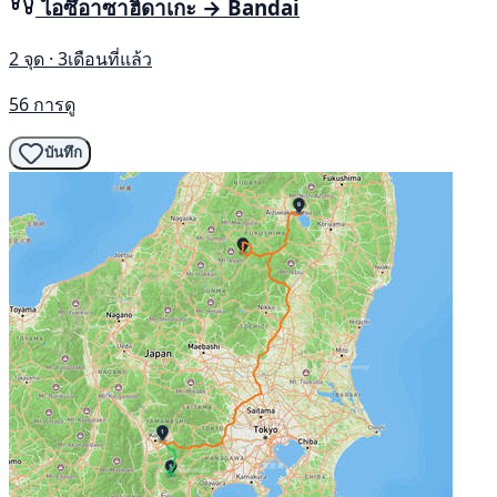
ไอซึอาซาฮิดาเกะ → Bandai
2 จุด · 3เดือนที่แล้ว
56 การดู
บันทึก