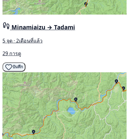
Minamiaizu → Tadami
5 จุด · 2เดือนที่แล้ว
29 การดู
บันทึก