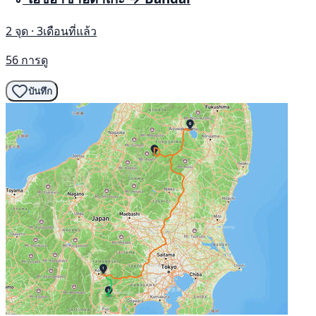
2 จุด · 3เดือนที่แล้ว
56 การดู
บันทึก