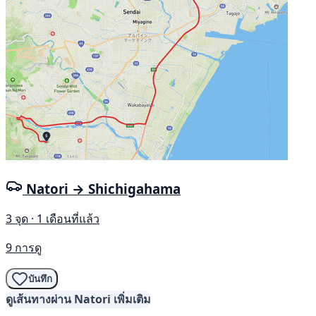
Natori → Shichigahama
3 จุด · 1 เดือนที่แล้ว
9 การดู
บันทึก
ดูเส้นทางผ่าน Natori เพิ่มเติม