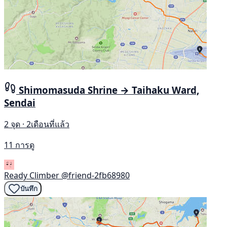
Shimomasuda Shrine → Taihaku Ward,
Sendai
2 จุด · 2เดือนที่แล้ว
11 การดู
Ready Climber
@friend-2fb68980
บันทึก