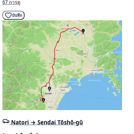
67 การดู
บันทึก
Natori → Sendai Tōshō-gū