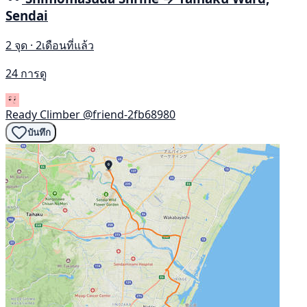
Sendai
2 จุด · 2เดือนที่แล้ว
24 การดู
Ready Climber
@friend-2fb68980
บันทึก