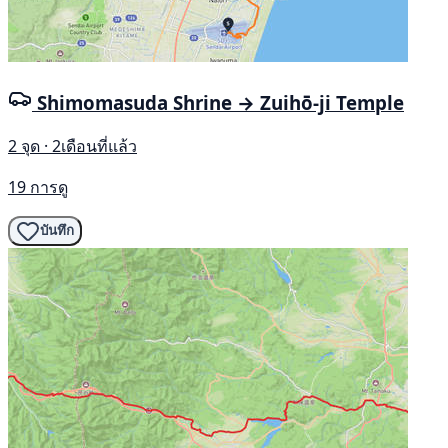
Shimomasuda Shrine → Zuihō-ji Temple
2 จุด · 2เดือนที่แล้ว
19 การดู
บันทึก