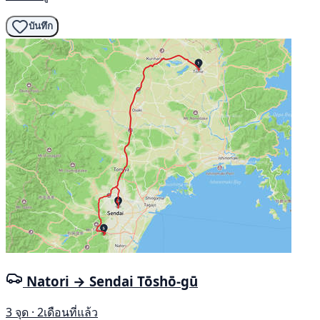
บันทึก
Natori → Sendai Tōshō-gū
3 จุด · 2เดือนที่แล้ว