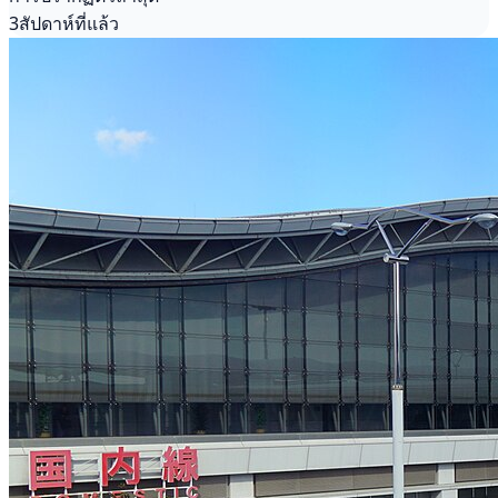
3สัปดาห์ที่แล้ว