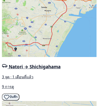
Natori → Shichigahama
3 จุด · 1 เดือนที่แล้ว
9 การดู
บันทึก