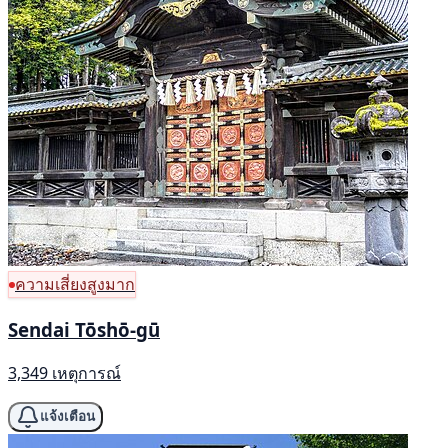
ความเสี่ยงสูงมาก
Sendai Tōshō-gū
3,349 เหตุการณ์
แจ้งเตือน