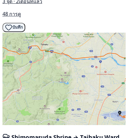
3 จุด · 2เดือนที่แล้ว
48 การดู
บันทึก
Shimomasuda Shrine → Taihaku Ward,