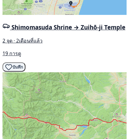
Shimomasuda Shrine → Zuihō-ji Temple
2 จุด · 2เดือนที่แล้ว
19 การดู
บันทึก