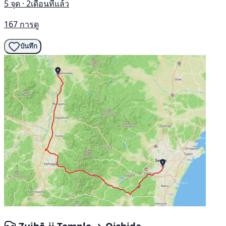
5 จุด · 2เดือนที่แล้ว
167 การดู
บันทึก