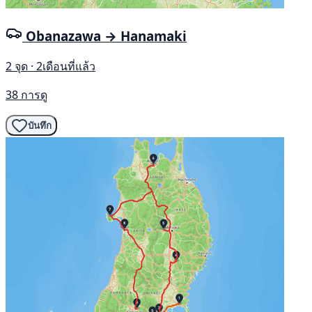
Obanazawa → Hanamaki
2 จุด · 2เดือนที่แล้ว
38 การดู
บันทึก