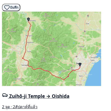
บันทึก
Zuihō-ji Temple → Oishida
2 จุด · 2สัปดาห์ที่แล้ว