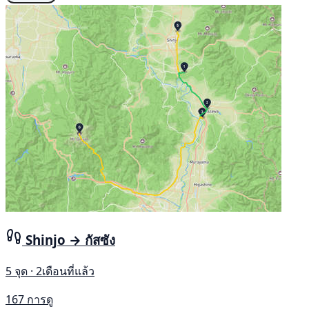
Shinjo → กัสซัง
5 จุด · 2เดือนที่แล้ว
167 การดู