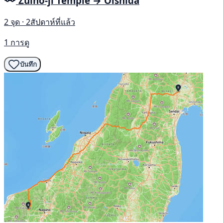
Zuihō-ji Temple → Oishida
2 จุด · 2สัปดาห์ที่แล้ว
1 การดู
บันทึก