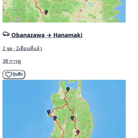
Obanazawa → Hanamaki
2 จุด · 2เดือนที่แล้ว
38 การดู
บันทึก