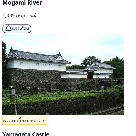
Mogami River
1,335 เหตุการณ์
แจ้งเตือน
ความเสี่ยงปานกลาง
Yamagata Castle