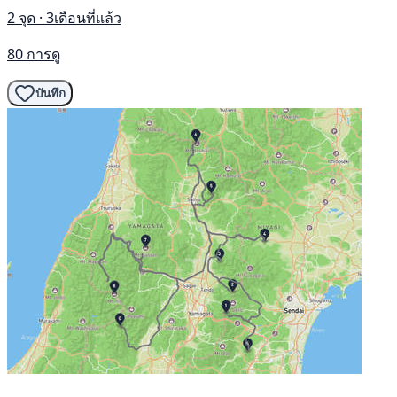
2 จุด · 3เดือนที่แล้ว
80 การดู
บันทึก