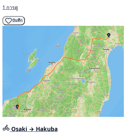
1 การดู
บันทึก
Osaki → Hakuba