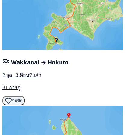
Wakkanai → Hokuto
2 จุด · 3เดือนที่แล้ว
31 การดู
บันทึก