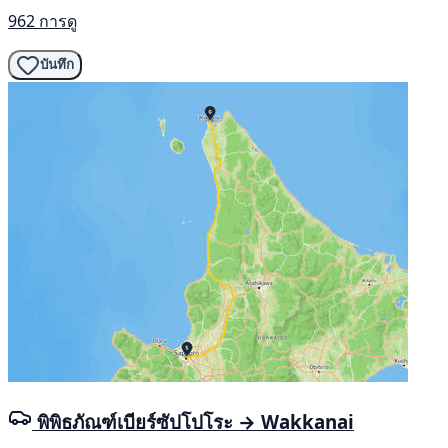
962 การดู
บันทึก
พิพิธภัณฑ์เบียร์ซัปโปโระ → Wakkanai