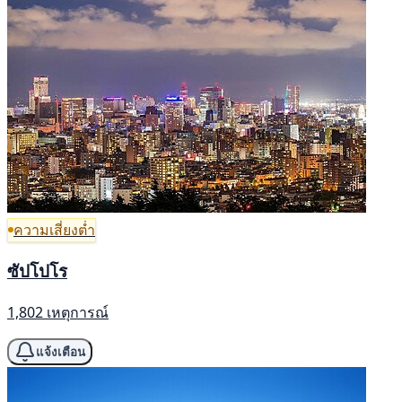
ความเสี่ยงต่ำ
ซัปโปโร
1,802 เหตุการณ์
แจ้งเตือน