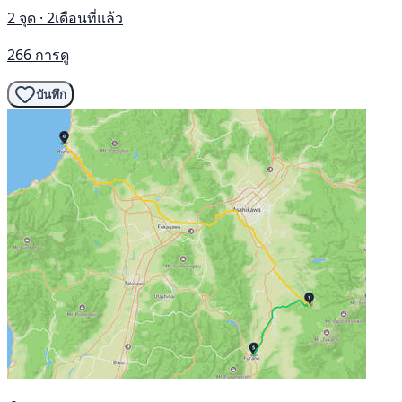
2 จุด · 2เดือนที่แล้ว
266 การดู
บันทึก