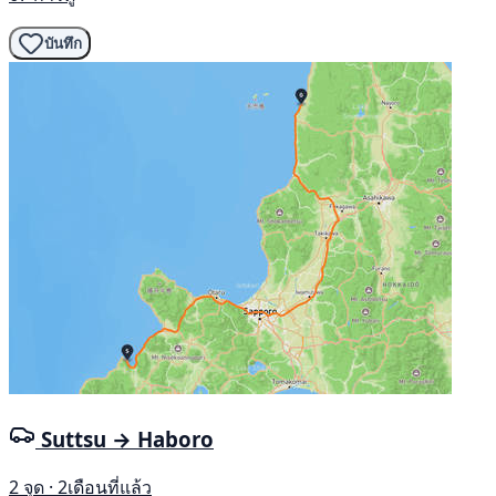
บันทึก
Suttsu → Haboro
2 จุด · 2เดือนที่แล้ว