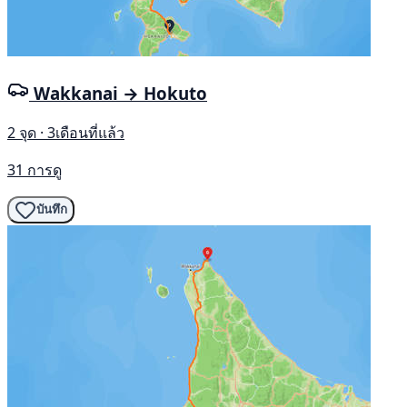
Wakkanai → Hokuto
2 จุด · 3เดือนที่แล้ว
31 การดู
บันทึก