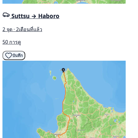
Suttsu → Haboro
2 จุด · 2เดือนที่แล้ว
50 การดู
บันทึก