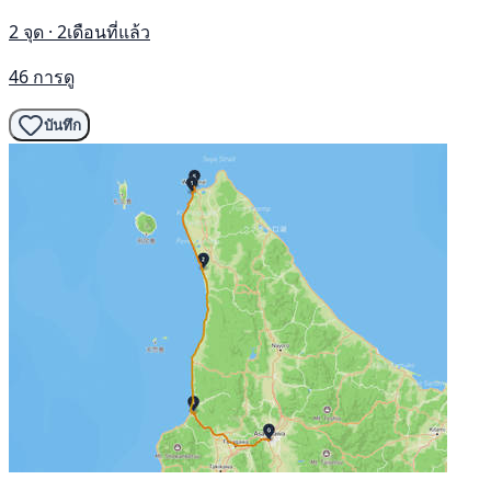
2 จุด · 2เดือนที่แล้ว
46 การดู
บันทึก