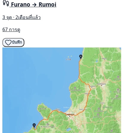
Furano → Rumoi
3 จุด · 2เดือนที่แล้ว
67 การดู
บันทึก