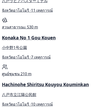
八戸ラピアバスターミナル
จังหวัดอาโอโมริ ·
11 เหตุการณ์
สวนสาธารณะ
530 m
Konaka No 1 Gou Kouen
小中野1号公園
จังหวัดอาโอโมริ ·
7 เหตุการณ์
ศูนย์ชุมชน
210 m
Hachinohe Shiritsu Kouyou Kouminkan
八戸市立江陽公民館
จังหวัดอาโอโมริ ·
10 เหตุการณ์