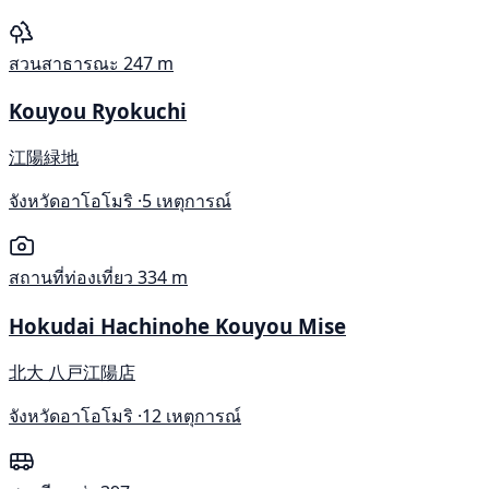
สวนสาธารณะ
247 m
Kouyou Ryokuchi
江陽緑地
จังหวัดอาโอโมริ ·
5 เหตุการณ์
สถานที่ท่องเที่ยว
334 m
Hokudai Hachinohe Kouyou Mise
北大 八戸江陽店
จังหวัดอาโอโมริ ·
12 เหตุการณ์