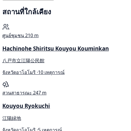
สถานที่ใกล้เคียง
ศูนย์ชุมชน
210 m
Hachinohe Shiritsu Kouyou Kouminkan
八戸市立江陽公民館
จังหวัดอาโอโมริ ·
10 เหตุการณ์
สวนสาธารณะ
247 m
Kouyou Ryokuchi
江陽緑地
จังหวัดอาโอโมริ ·
5 เหตุการณ์