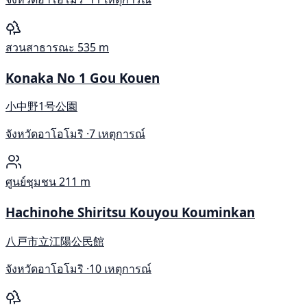
สวนสาธารณะ
535 m
Konaka No 1 Gou Kouen
小中野1号公園
จังหวัดอาโอโมริ ·
7 เหตุการณ์
ศูนย์ชุมชน
211 m
Hachinohe Shiritsu Kouyou Kouminkan
八戸市立江陽公民館
จังหวัดอาโอโมริ ·
10 เหตุการณ์